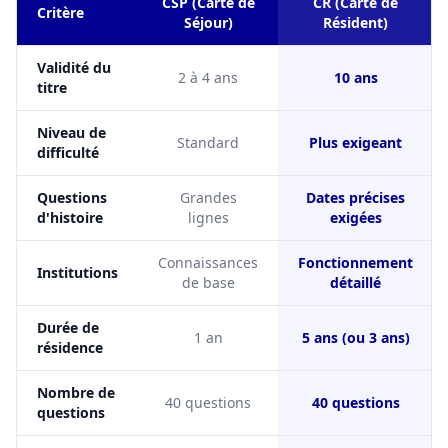
CSP (Carte de
CR (Carte de
Critère
Séjour)
Résident)
Validité du
2 à 4 ans
10 ans
titre
Niveau de
Standard
Plus exigeant
difficulté
Questions
Grandes
Dates précises
d'histoire
lignes
exigées
Connaissances
Fonctionnement
Institutions
de base
détaillé
Durée de
1 an
5 ans (ou 3 ans)
résidence
Nombre de
40 questions
40 questions
questions