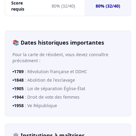
Score
80% (32/40)
80% (32/40)
requis
📚 Dates historiques importantes
Pour la carte de résident, vous devez connaître
précisément :
•
1789
: Révolution française et DDHC
•
1848
: Abolition de l'esclavage
•
1905
: Loi de séparation Église-État
•
1944
: Droit de vote des femmes
•
1958
: Ve République
🏛️ Institutions à maîtriser