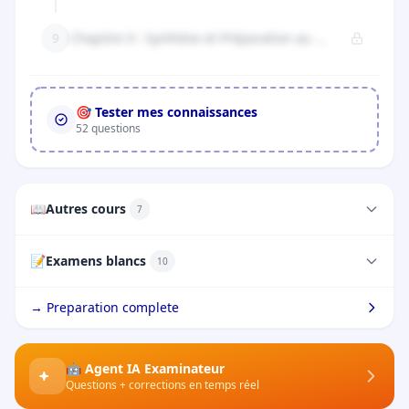
9
Chapitre 9 : Synthèse et Préparation au ...
🎯 Tester mes connaissances
52 questions
📖
Autres cours
7
📝
Examens blancs
10
→ Preparation complete
🤖 Agent IA Examinateur
Questions + corrections en temps réel