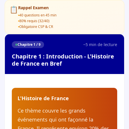
📋
Rappel Examen
40 questions en 45 min
80% requis (32/40)
Obligatoire CSP & CR
~5 min de lecture
Chapitre 1 / 9
Chapitre 1 : Introduction - L'Histoire
de France en Bref
L'Histoire de France
Ce thème couvre les grands
événements qui ont façonné la
France. Il représente environ 20% des