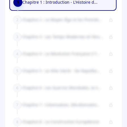
1
Chapitre 1 : Introduction - L'Histoire d...
2
Chapitre 2 : Le Moyen Âge et les Premièr...
3
Chapitre 3 : Les Temps Modernes et l'Anc...
4
Chapitre 4 : La Révolution Française (17...
5
Chapitre 5 : Le XIXe Siècle - De Napoléo...
6
Chapitre 6 : Les Guerres Mondiales, la S...
7
Chapitre 7 : Colonisation, Décolonisatio...
8
Chapitre 8 : La Construction Européenne