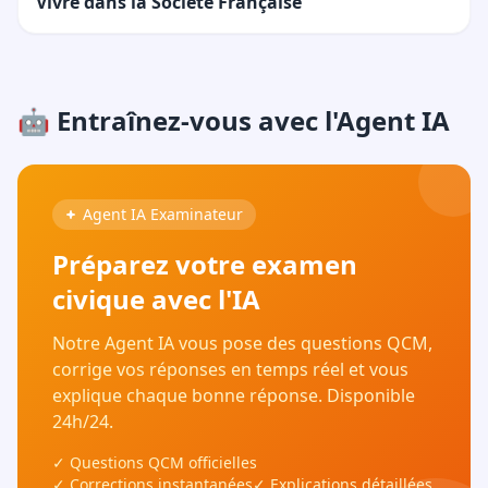
Vivre dans la Société Française
🤖 Entraînez-vous avec l'Agent IA
Agent IA Examinateur
Préparez votre examen
civique avec l'IA
Notre Agent IA vous pose des questions QCM,
corrige vos réponses en temps réel et vous
explique chaque bonne réponse. Disponible
24h/24.
✓ Questions QCM officielles
✓ Corrections instantanées
✓ Explications détaillées