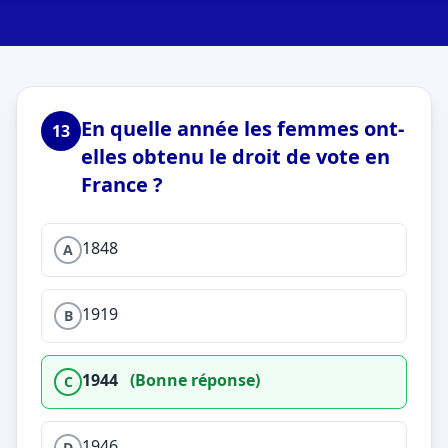
En quelle année les femmes ont-
13
elles obtenu le droit de vote en
France ?
1848
A
1919
B
1944
(Bonne réponse)
C
1946
D