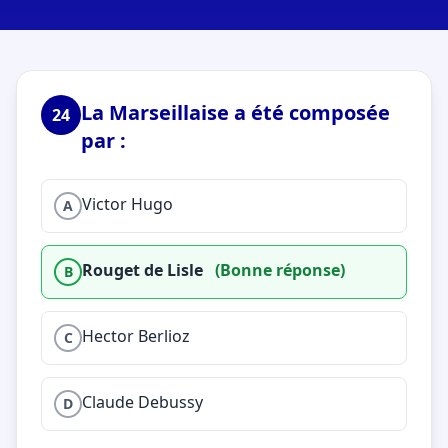
La Marseillaise a été composée
24
par :
Victor Hugo
A
Rouget de Lisle
(Bonne réponse)
B
Hector Berlioz
C
Claude Debussy
D