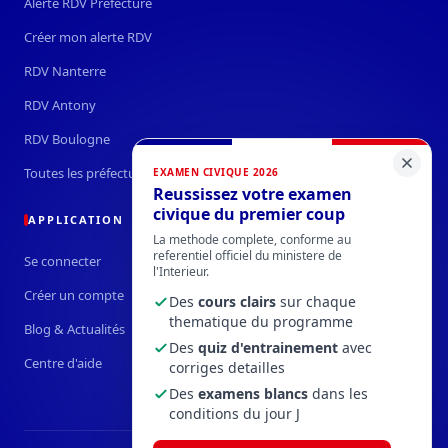
Alerte RDV Préfecture
Créer mon alerte RDV
RDV Nanterre
RDV Antony
RDV Boulogne
Toutes les préfectures →
EXAMEN CIVIQUE 2026
Reussissez votre examen
civique du premier coup
APPLICATION
La methode complete, conforme au
referentiel officiel du ministere de
Se connecter
l'Interieur.
Créer un compte
Des
cours clairs
sur chaque
thematique du programme
Blog & Actualités
Des
quiz d'entrainement
avec
Centre d'aide
corriges detailles
Des
examens blancs
dans les
conditions du jour J