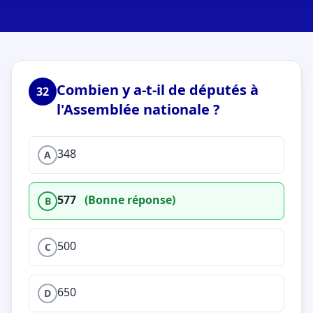
Combien y a-t-il de députés à
32
l'Assemblée nationale ?
348
A
577
(Bonne réponse)
B
500
C
650
D