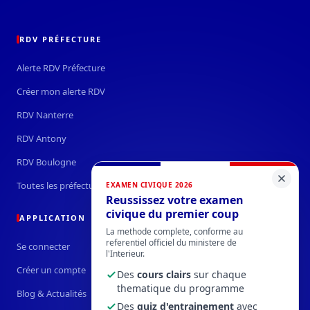
RDV PRÉFECTURE
Alerte RDV Préfecture
Créer mon alerte RDV
RDV Nanterre
RDV Antony
RDV Boulogne
Toutes les préfectures →
EXAMEN CIVIQUE 2026
Reussissez votre examen
civique du premier coup
APPLICATION
La methode complete, conforme au
referentiel officiel du ministere de
Se connecter
l'Interieur.
Créer un compte
Des
cours clairs
sur chaque
thematique du programme
Blog & Actualités
Des
quiz d'entrainement
avec