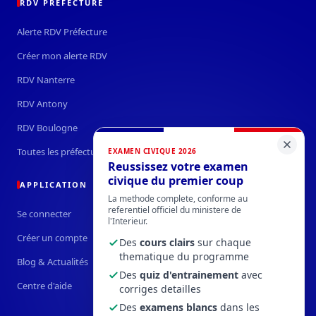
RDV PRÉFECTURE
Alerte RDV Préfecture
Créer mon alerte RDV
RDV Nanterre
RDV Antony
RDV Boulogne
Toutes les préfectures →
EXAMEN CIVIQUE 2026
Reussissez votre examen
civique du premier coup
APPLICATION
La methode complete, conforme au
referentiel officiel du ministere de
Se connecter
l'Interieur.
Créer un compte
Des
cours clairs
sur chaque
thematique du programme
Blog & Actualités
Des
quiz d'entrainement
avec
Centre d'aide
corriges detailles
Des
examens blancs
dans les