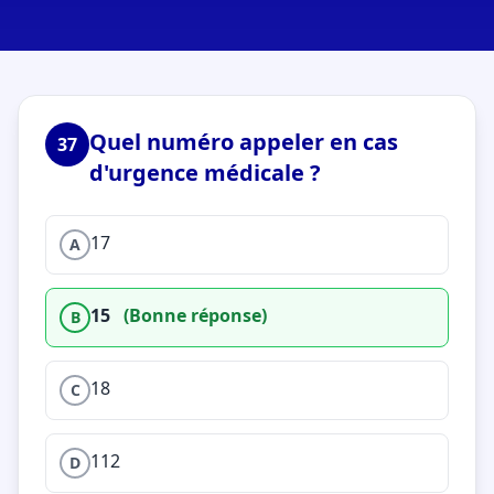
Quel numéro appeler en cas
37
d'urgence médicale ?
17
A
15
(Bonne réponse)
B
18
C
112
D