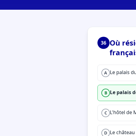
Où rési
36
françai
Le palais 
A
Le palais d
B
L'hôtel de
C
Le château 
D