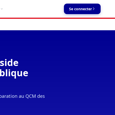
Se connecter
side
ublique
réparation au QCM des