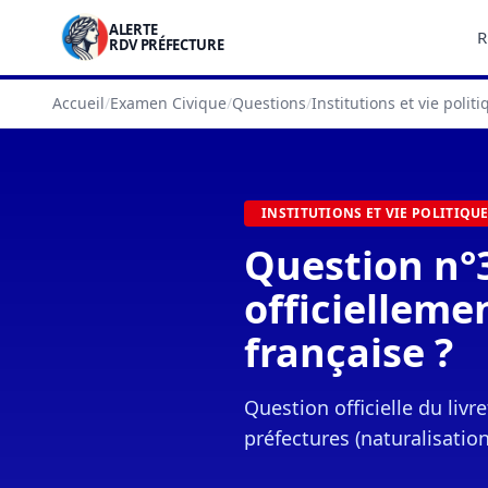
ALERTE
R
RDV PRÉFECTURE
Accueil
/
Examen Civique
/
Questions
/
Institutions et vie polit
INSTITUTIONS ET VIE POLITIQU
Question n°3
officielleme
française ?
Question officielle du liv
préfectures (naturalisation