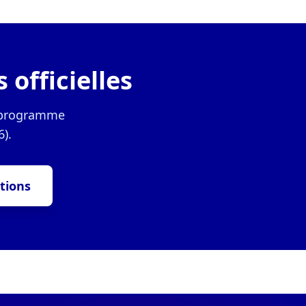
 officielles
u programme
6).
tions