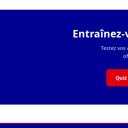
Entraînez-v
Testez vos
of
Quiz 
Navigation du pied de page