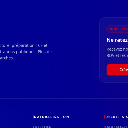
UNE DÉMA
Ne ratez 
ecture, préparation TCF et
Recevez nos
strations publiques. Plus de
RDV et les 
marches.
Crée
NATURALISATION
DÉCRET & S
ENTRETIEN
NATURALISAT