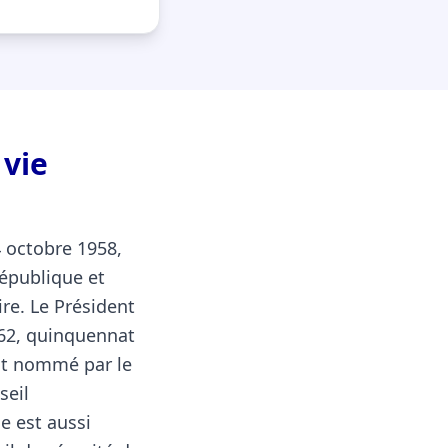
 vie
4 octobre 1958,
République et
ire. Le Président
962, quinquennat
est nommé par le
seil
ce est aussi