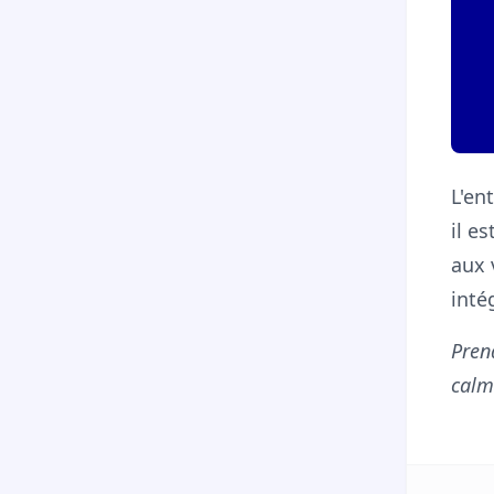
L'en
il e
aux 
inté
Pren
calm