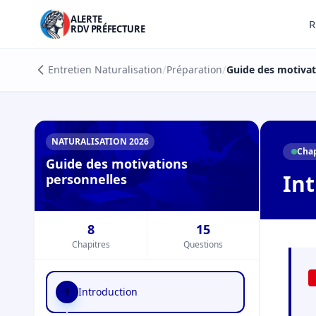
ALERTE
R
RDV PRÉFECTURE
/
/
Entretien Naturalisation
Préparation
Guide des motivat
NATURALISATION 2026
Chap
Guide des motivations
In
personnelles
8
15
Chapitres
Questions
1
Introduction