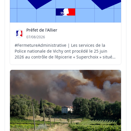
Préfet de l'Allier
07/08/2026
#FermetureAdministrative | Les services de la
Police nationale de Vichy ont procédé le 25 juin
2026 au contrôle de l’épicerie « Superchoix » située
au 2 boulevard de l’Hôtel-de-Ville à Vichy. Sur place,
les policiers ont constaté: ▪️ des cigarettes de type «
puffs » interdites à la vente ; ▪️ du ta...