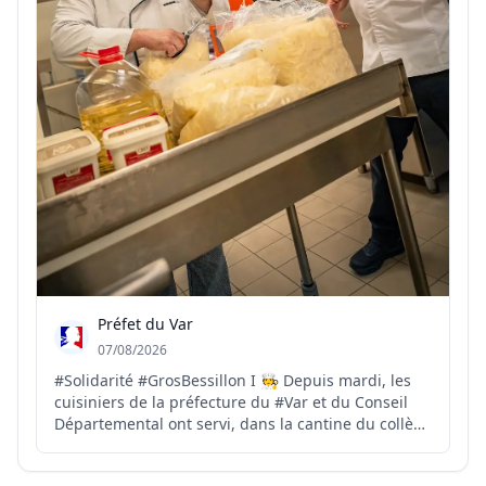
Préfet du Var
07/08/2026
#Solidarité #GrosBessillon I 🧑‍🍳 Depuis mardi, les
cuisiniers de la préfecture du #Var et du Conseil
Départemental ont servi, dans la cantine du collège
de Carcès, plus de 1700 repas à destination des
sapeurs-pompiers. 🍅 Ce soir, les dons de produits