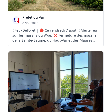
Préfet du Var
07/08/2026
#FeuxDeForêt | 🔴 Ce vendredi 7 août, #Alerte feu
sur les massifs du #Var. ❌ Fermeture des massifs
de la Sainte-Baume, du Haut-Var et des Maures
pour risque #FeuxdeForêt EXTRÊME ❌️ Fermeture
des massifs des Monts Toulonnais, de la Corniche
des Maures, du Centre-Var et des îles d'Hyères
pour risqu...