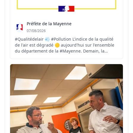
Préfète de la Mayenne
07/08/2026
#Qualitédelair 💨 #Pollution L'indice de la qualité
de l'air est dégradé 🟡 aujourd'hui sur l'ensemble
du département de la #Mayenne. Demain, la
qualité de l'air restera majoritairement dégradée
🟡, avec quelques secteurs localisés où l'indice
pourra être mauvais 🔴. ℹ️ Plus d'infos 👉 http://air...