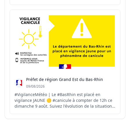
plusieurs épisodes caniculaires en juin et juillet, le
#Var est en vigilance ORANGE canicule depuis le 30
juillet. 📌 Retrouvez chaque jour, mati...
Préfet de région Grand Est du Bas-Rhin
09/08/2026
#VigilanceMétéo | Le #BasRhin est placé en
vigilance JAUNE 🟡 #canicule à compter de 12h ce
dimanche 9 août. Suivez l'évolution de la situation
👇http://vigilance.meteofrance.fr/fr/bas-rhin/de…
Face aux températures élevées, adoptez les bons
réflexes pour vous protéger et protéger les autres :
🚰 ...