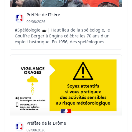
Préfète de l'Isère
09/08/2026
#Spéléologie 🕳️ | Haut lieu de la spéléologie, le
Gouffre Berger à Engins célèbre les 70 ans d'un
exploit historique. En 1956, des spéléologues
exploraient cette cavité emblématique du massif
du Vercors et atteignaient pour la première fois la
profondeur symbolique de 1 000 mètres. À la
croisée d...
Préfète de la Drôme
09/08/2026