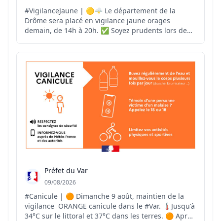
#VigilanceJaune | 🟡🌩️ Le département de la
Drôme sera placé en vigilance jaune orages
demain, de 14h à 20h. ✅ Soyez prudents lors de
vos déplacements. ✅ Évitez les activités de plein
air pendant les épisodes orageux. ✅ Mettez à
l'abri les objets sensibles au vent. ✅ Ne vous
abritez pas sous le...
Préfet du Var
09/08/2026
#Canicule | 🟠 Dimanche 9 août, maintien de la
vigilance ORANGE canicule dans le #Var. 🌡Jusqu'à
34°C sur le littoral et 37°C dans les terres. 🟠 Après