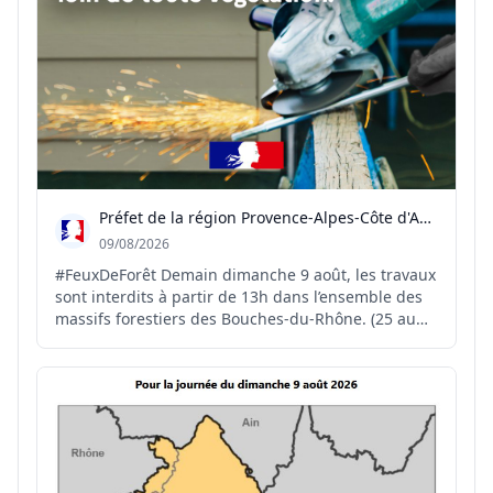
Préfet de la région Provence-Alpes-Côte d'Azur
09/08/2026
#FeuxDeForêt Demain dimanche 9 août, les travaux
sont interdits à partir de 13h dans l’ensemble des
massifs forestiers des Bouches-du-Rhône. (25 au
total) 🕐 Ces travaux restent autorisés de 5h à 13h,
à condition de disposer sur place d’un dispositif de
prévention et d’extinction adapté. 🔥☎️En...