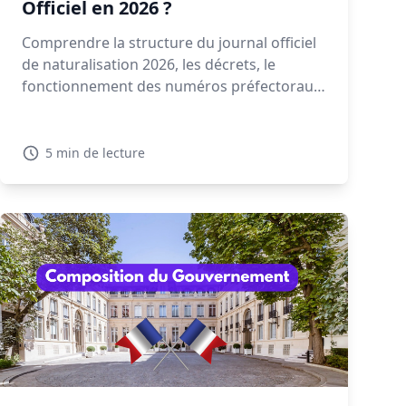
Officiel en 2026 ?
Comprendre la structure du journal officiel
de naturalisation 2026, les décrets, le
fonctionnement des numéros préfectoraux
et la signification des mentions NAT, EFF ou
REI est essentiel pour retrouver votre
décret. Découvrez dans ce guide comment
5 min de lecture
lire et interpréter un décret de
naturalisation 2026.