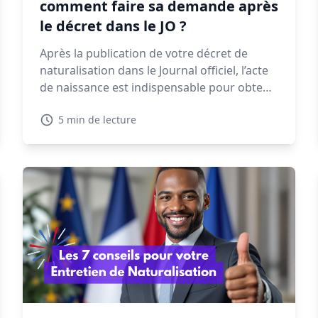
comment faire sa demande après
le décret dans le JO ?
Après la publication de votre décret de
naturalisation dans le Journal officiel, l’acte
de naissance est indispensable pour obtenir
une CNI, un passeport ou finaliser vos
5 min de lecture
démarches administratives. Voyons dans ce
guide quand et comment faire votre
demande, les délais à prévoir et les
solutions en cas de refus.