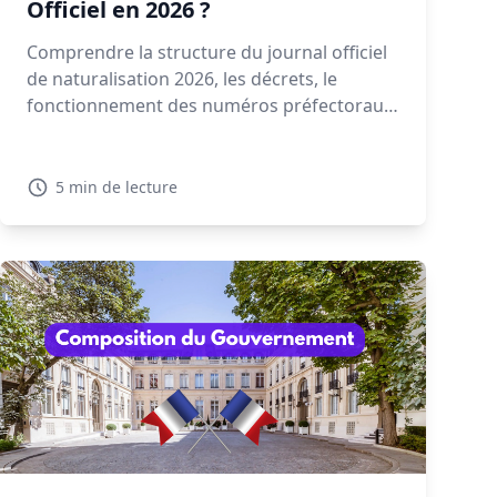
Officiel en 2026 ?
Comprendre la structure du journal officiel
de naturalisation 2026, les décrets, le
fonctionnement des numéros préfectoraux
et la signification des mentions NAT, EFF ou
REI est essentiel pour retrouver votre
décret. Découvrez dans ce guide comment
5 min de lecture
lire et interpréter un décret de
naturalisation 2026.