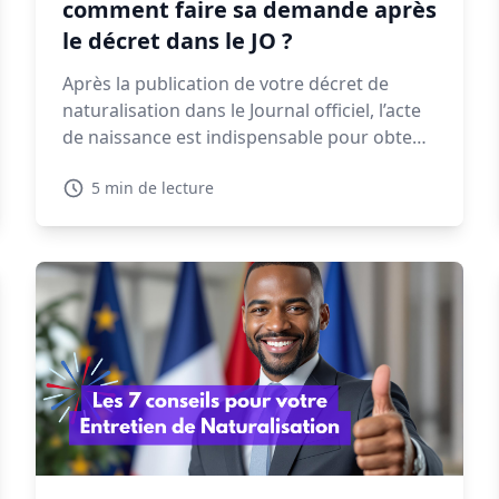
comment faire sa demande après
le décret dans le JO ?
Après la publication de votre décret de
naturalisation dans le Journal officiel, l’acte
de naissance est indispensable pour obtenir
une CNI, un passeport ou finaliser vos
5 min de lecture
démarches administratives. Voyons dans ce
guide quand et comment faire votre
demande, les délais à prévoir et les
solutions en cas de refus.