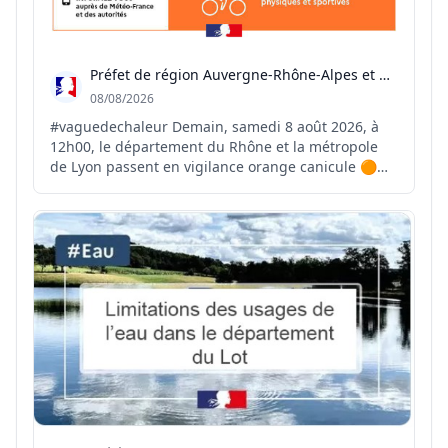
Préfet de région Auvergne-Rhône-Alpes et du Rhône
08/08/2026
#vaguedechaleur Demain, samedi 8 août 2026, à
12h00, le département du Rhône et la métropole
de Lyon passent en vigilance orange canicule 🟠☀️
⚠️ Le pic de cet épisode de chaleur est attendu
entre mercredi et vendredi prochain avec des
températures comprises entre 37 et 38 °C 🌡️ Face à
ces forte...