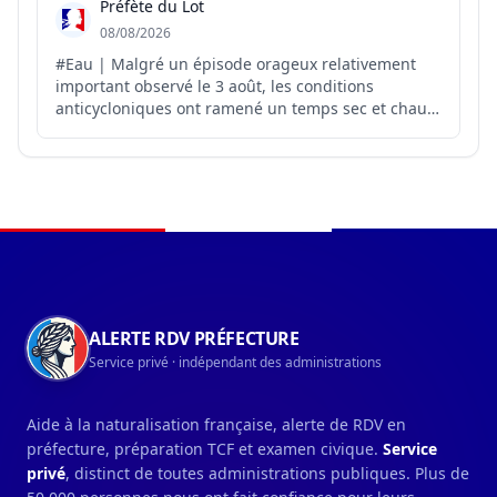
Préfète du Lot
08/08/2026
#Eau | Malgré un épisode orageux relativement
important observé le 3 août, les conditions
anticycloniques ont ramené un temps sec et chaud
sur le département. Météo-France ne prévoit pas
de précipitations pour les prochains jours, hormis
de faibles précipitations possibles sur le relief.
L’ensemble ...
Navigation du pied de page
ALERTE RDV PRÉFECTURE
Service privé · indépendant des administrations
Aide à la naturalisation française, alerte de RDV en
préfecture, préparation TCF et examen civique.
Service
privé
, distinct de toutes administrations publiques. Plus de