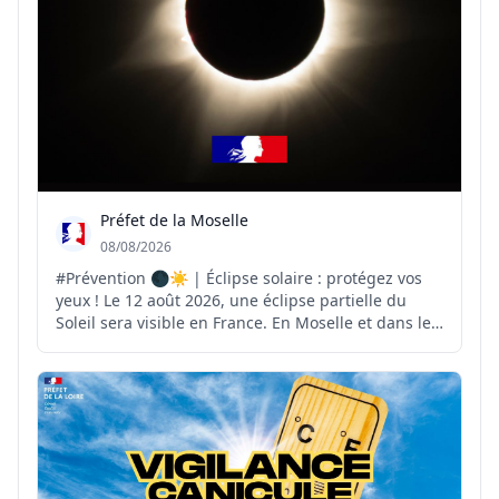
Préfet de la Moselle
08/08/2026
#Prévention 🌑☀️ | Éclipse solaire : protégez vos
yeux ! Le 12 août 2026, une éclipse partielle du
Soleil sera visible en France. En Moselle et dans le
Grand Est, l'obscurcissement du Soleil pourra
atteindre environ 70 %. ⚠️ Pour observer ce
phénomène en toute sécurité, il est indispensable
d'util...