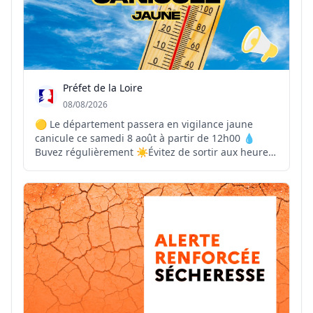
Préfet de la Loire
08/08/2026
🟡 Le département passera en vigilance jaune
canicule ce samedi 8 août à partir de 12h00 💧
Buvez régulièrement ☀️Évitez de sortir aux heures
les plus chaudes 🏠Maintenez votre logement frais
👴Pensez à vos proches vulnérables 📞En cas de
malaise ou de situation d’urgence, contactez le 15
ou l...