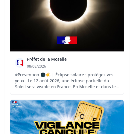
Préfet de la Moselle
08/08/2026
#Prévention 🌑☀️ | Éclipse solaire : protégez vos
yeux ! Le 12 août 2026, une éclipse partielle du
Soleil sera visible en France. En Moselle et dans le
Grand Est, l'obscurcissement du Soleil pourra
atteindre environ 70 %. ⚠️ Pour observer ce
phénomène en toute sécurité, il est indispensable
d'util...