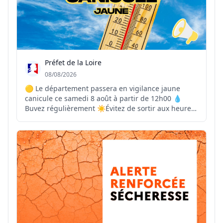
Préfet de la Loire
08/08/2026
🟡 Le département passera en vigilance jaune
canicule ce samedi 8 août à partir de 12h00 💧
Buvez régulièrement ☀️Évitez de sortir aux heures
les plus chaudes 🏠Maintenez votre logement frais
👴Pensez à vos proches vulnérables 📞En cas de
malaise ou de situation d’urgence, contactez le 15
ou l...