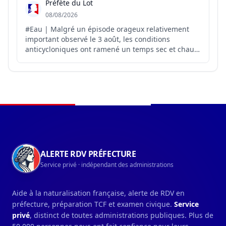
Préfète du Lot
08/08/2026
#Eau | Malgré un épisode orageux relativement
important observé le 3 août, les conditions
anticycloniques ont ramené un temps sec et chaud
sur le département. Météo-France ne prévoit pas
de précipitations pour les prochains jours, hormis
de faibles précipitations possibles sur le relief.
L’ensemble ...
Navigation du pied de page
ALERTE RDV PRÉFECTURE
Service privé · indépendant des administrations
Aide à la naturalisation française, alerte de RDV en
préfecture, préparation TCF et examen civique.
Service
privé
, distinct de toutes administrations publiques. Plus de