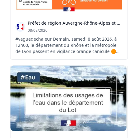
Préfet de région Auvergne-Rhône-Alpes et du Rhône
08/08/2026
#vaguedechaleur Demain, samedi 8 août 2026, à
12h00, le département du Rhône et la métropole
de Lyon passent en vigilance orange canicule 🟠☀️
⚠️ Le pic de cet épisode de chaleur est attendu
entre mercredi et vendredi prochain avec des
températures comprises entre 37 et 38 °C 🌡️ Face à
ces forte...