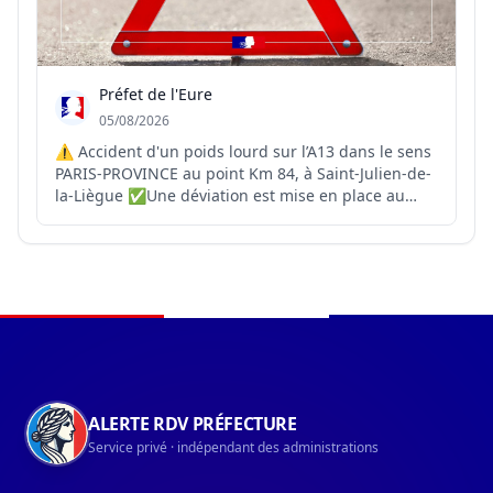
Préfet de l'Eure
05/08/2026
⚠️ Accident d'un poids lourd sur l’A13 dans le sens
PARIS-PROVINCE au point Km 84, à Saint-Julien-de-
la-Liègue ✅Une déviation est mise en place au
niveau de la sortie 17 à Gaillon ❌La RD 6015 est
saturée ❌Circulation sur la bande d'arrêt
d'urgence, évitez le secteur
Navigation du pied de page
ALERTE RDV PRÉFECTURE
Service privé · indépendant des administrations