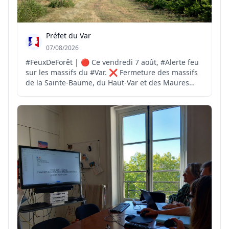
Préfet du Var
07/08/2026
#FeuxDeForêt | 🔴 Ce vendredi 7 août, #Alerte feu
sur les massifs du #Var. ❌ Fermeture des massifs
de la Sainte-Baume, du Haut-Var et des Maures
pour risque #FeuxdeForêt EXTRÊME ❌️ Fermeture
des massifs des Monts Toulonnais, de la Corniche
des Maures, du Centre-Var et des îles d'Hyères
pour risqu...