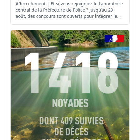
#Recrutement | Et si vous rejoigniez le Laboratoire
central de la Préfecture de Police ? Jusqu’au 29
août, des concours sont ouverts pour intégrer le
LCPP : Technicien en mesures physiques ➡️
https://www.linkedin.com/feed/update/urn:li:activity:747
Technicien en analyses physico-ch...