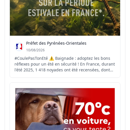
Préfet des Pyrénées-Orientales
10/08/2026
#CoulePasTonEté ⚠️ Baignade : adoptez les bons
réflexes pour un été en sécurité ! En France, durant
l'été 2025, 1 418 noyades ont été recensées, dont
409 mortelles. Chaque noyade est un drame.
Pourtant, de nombreux accidents peuvent être
évités en respectant quelques règles essentielles :
🌊 Baign...