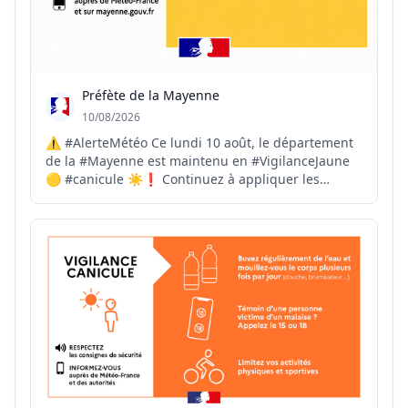
Préfète de la Mayenne
10/08/2026
⚠️ #AlerteMétéo Ce lundi 10 août, le département
de la #Mayenne est maintenu en #VigilanceJaune
🟡 #canicule ☀️❗️ Continuez à appliquer les
mesures de prévention liées aux fortes chaleurs :
💧 buvez de l'eau très régulièrement, sans
attendre d’avoir soif 🏠 rafraîchissez votre
logement en fermant ...