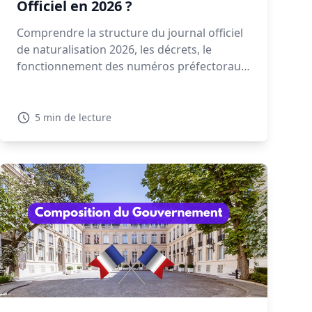
Officiel en 2026 ?
Comprendre la structure du journal officiel
de naturalisation 2026, les décrets, le
fonctionnement des numéros préfectoraux
et la signification des mentions NAT, EFF ou
REI est essentiel pour retrouver votre
décret. Découvrez dans ce guide comment
5 min de lecture
lire et interpréter un décret de
naturalisation 2026.