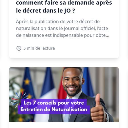
comment faire sa demande après
le décret dans le JO ?
Après la publication de votre décret de
naturalisation dans le Journal officiel, l’acte
de naissance est indispensable pour obtenir
une CNI, un passeport ou finaliser vos
5 min de lecture
démarches administratives. Voyons dans ce
guide quand et comment faire votre
demande, les délais à prévoir et les
solutions en cas de refus.