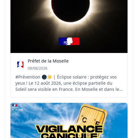
Préfet de la Moselle
08/08/2026
#Prévention 🌑☀️ | Éclipse solaire : protégez vos
yeux ! Le 12 août 2026, une éclipse partielle du
Soleil sera visible en France. En Moselle et dans le
Grand Est, l'obscurcissement du Soleil pourra
atteindre environ 70 %. ⚠️ Pour observer ce
phénomène en toute sécurité, il est indispensable
d'util...