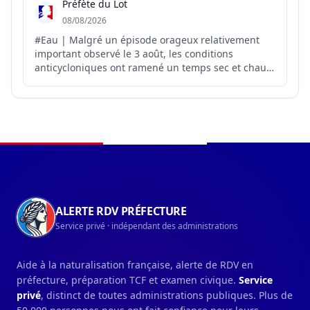
Préfète du Lot
08/08/2026
#Eau | Malgré un épisode orageux relativement
important observé le 3 août, les conditions
anticycloniques ont ramené un temps sec et chaud
sur le département. Météo-France ne prévoit pas
de précipitations pour les prochains jours, hormis
de faibles précipitations possibles sur le relief.
L’ensemble ...
Navigation du pied de page
ALERTE RDV PRÉFECTURE
Service privé · indépendant des administrations
Aide à la naturalisation française, alerte de RDV en
préfecture, préparation TCF et examen civique.
Service
privé
, distinct de toutes administrations publiques. Plus de