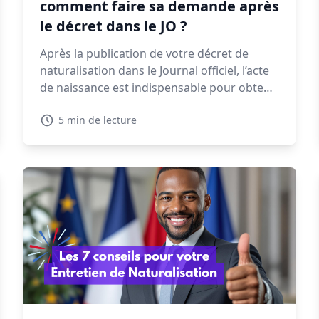
comment faire sa demande après
le décret dans le JO ?
Après la publication de votre décret de
naturalisation dans le Journal officiel, l’acte
de naissance est indispensable pour obtenir
une CNI, un passeport ou finaliser vos
5 min de lecture
démarches administratives. Voyons dans ce
guide quand et comment faire votre
demande, les délais à prévoir et les
solutions en cas de refus.