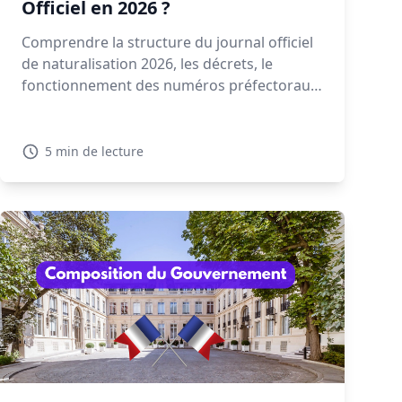
Officiel en 2026 ?
Comprendre la structure du journal officiel
de naturalisation 2026, les décrets, le
fonctionnement des numéros préfectoraux
et la signification des mentions NAT, EFF ou
REI est essentiel pour retrouver votre
décret. Découvrez dans ce guide comment
5 min de lecture
lire et interpréter un décret de
naturalisation 2026.