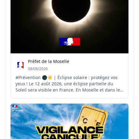
Préfet de la Moselle
08/08/2026
#Prévention 🌑☀️ | Éclipse solaire : protégez vos
yeux ! Le 12 août 2026, une éclipse partielle du
Soleil sera visible en France. En Moselle et dans le
Grand Est, l'obscurcissement du Soleil pourra
atteindre environ 70 %. ⚠️ Pour observer ce
phénomène en toute sécurité, il est indispensable
d'util...