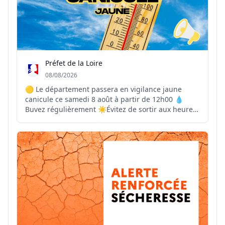
Préfet de la Loire
08/08/2026
🟡 Le département passera en vigilance jaune
canicule ce samedi 8 août à partir de 12h00 💧
Buvez régulièrement ☀️Évitez de sortir aux heures
les plus chaudes 🏠Maintenez votre logement frais
👴Pensez à vos proches vulnérables 📞En cas de
malaise ou de situation d’urgence, contactez le 15
ou l...