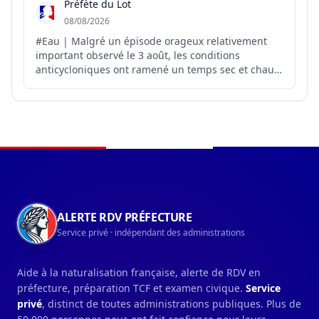
Préfète du Lot
08/08/2026
#Eau | Malgré un épisode orageux relativement
important observé le 3 août, les conditions
anticycloniques ont ramené un temps sec et chaud
sur le département. Météo-France ne prévoit pas
de précipitations pour les prochains jours, hormis
de faibles précipitations possibles sur le relief.
L’ensemble ...
Navigation du pied de page
ALERTE RDV PRÉFECTURE
Service privé · indépendant des administrations
Aide à la naturalisation française, alerte de RDV en
préfecture, préparation TCF et examen civique.
Service
privé
, distinct de toutes administrations publiques. Plus de