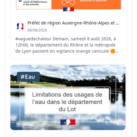
Préfet de région Auvergne-Rhône-Alpes et du Rhône
08/08/2026
#vaguedechaleur Demain, samedi 8 août 2026, à
12h00, le département du Rhône et la métropole
de Lyon passent en vigilance orange canicule 🟠☀️
⚠️ Le pic de cet épisode de chaleur est attendu
entre mercredi et vendredi prochain avec des
températures comprises entre 37 et 38 °C 🌡️ Face à
ces forte...