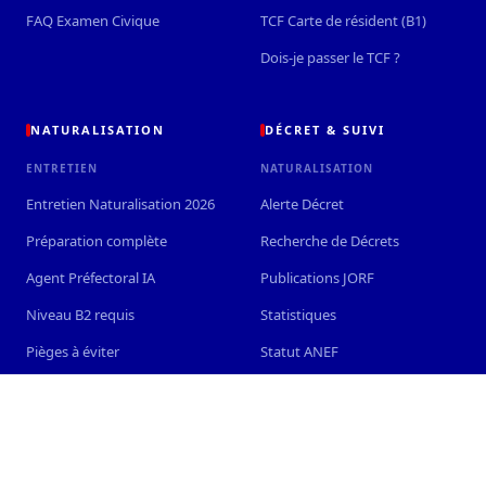
FAQ Examen Civique
TCF Carte de résident (B1)
Dois-je passer le TCF ?
NATURALISATION
DÉCRET & SUIVI
ENTRETIEN
NATURALISATION
Entretien Naturalisation 2026
Alerte Décret
Préparation complète
Recherche de Décrets
Agent Préfectoral IA
Publications JORF
Niveau B2 requis
Statistiques
Pièges à éviter
Statut ANEF
Documents à apporter
Obtenir la nationalité
Réforme 2026
Livret du citoyen (PDF)
100 Q/R Entretien (PDF)
Constituer le dossier