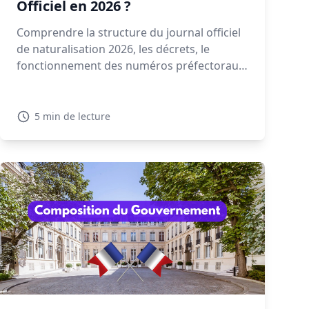
Officiel en 2026 ?
Comprendre la structure du journal officiel
de naturalisation 2026, les décrets, le
fonctionnement des numéros préfectoraux
et la signification des mentions NAT, EFF ou
REI est essentiel pour retrouver votre
décret. Découvrez dans ce guide comment
5 min de lecture
lire et interpréter un décret de
naturalisation 2026.