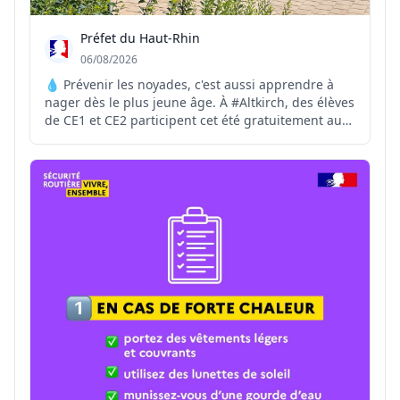
Préfet du Haut-Rhin
06/08/2026
💧 Prévenir les noyades, c'est aussi apprendre à
nager dès le plus jeune âge. À #Altkirch, des élèves
de CE1 et CE2 participent cet été gratuitement au
stage #SauvNage, organisé par la Ville d'Altkirch.
Financée en partie par l'Agence nationale du Sport,
cette initiative contribue à prévenir les r...