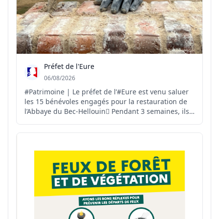
Préfet de l'Eure
06/08/2026
#Patrimoine | Le préfet de l’#Eure est venu saluer
les 15 bénévoles engagés pour la restauration de
l’Abbaye du Bec-Hellouin🪏 Pendant 3 semaines, ils
vont participer à la restauration d’un mur de
soutènement en silex hourdé à la chaux🧱 Une
démarche citoyenne et collective👏