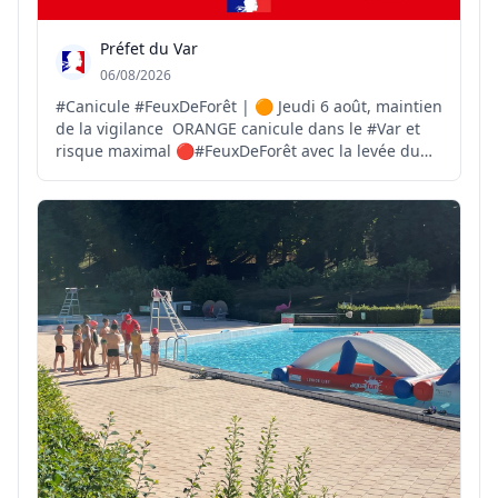
Préfet du Var
06/08/2026
#Canicule #FeuxDeForêt | 🟠 Jeudi 6 août, maintien
de la vigilance ORANGE canicule dans le #Var et
risque maximal 🔴#FeuxDeForêt avec la levée du
Mistral brûlant et sec dans l'après-midi. 🌡Jusqu'à
37°C sur le littoral et 40°C dans les terres 👉
https://www.var.gouv.fr/Actions-de-l-Etat/Securite...