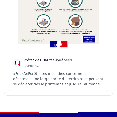
Préfet des Hautes-Pyrénées
06/08/2026
#FeuxDeForêt | Les incendies concernent
désormais une large partie du territoire et peuvent
se déclarer dès le printemps et jusqu'à l'automne.
Il est donc important de connaître et de diffuser
largement les bons réflexes à adopter pour s'en
protéger 👉 http://feux-foret.gouv.fr
Navigation du pied de page