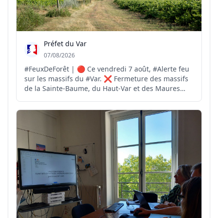
Préfet du Var
07/08/2026
#FeuxDeForêt | 🔴 Ce vendredi 7 août, #Alerte feu
sur les massifs du #Var. ❌ Fermeture des massifs
de la Sainte-Baume, du Haut-Var et des Maures
pour risque #FeuxdeForêt EXTRÊME ❌️ Fermeture
des massifs des Monts Toulonnais, de la Corniche
des Maures, du Centre-Var et des îles d'Hyères
pour risqu...