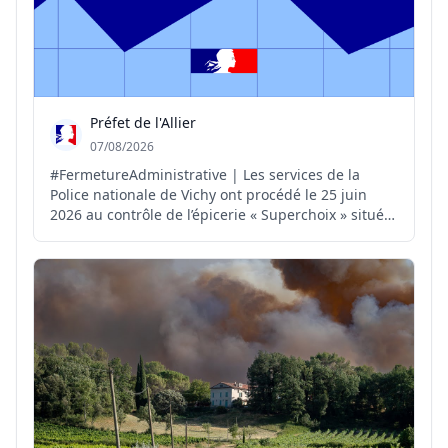
Préfet de l'Allier
07/08/2026
#FermetureAdministrative | Les services de la
Police nationale de Vichy ont procédé le 25 juin
2026 au contrôle de l’épicerie « Superchoix » située
au 2 boulevard de l’Hôtel-de-Ville à Vichy. Sur place,
les policiers ont constaté: ▪️ des cigarettes de type «
puffs » interdites à la vente ; ▪️ du ta...