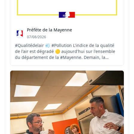
Préfète de la Mayenne
07/08/2026
#Qualitédelair 💨 #Pollution L'indice de la qualité
de l'air est dégradé 🟡 aujourd'hui sur l'ensemble
du département de la #Mayenne. Demain, la
qualité de l'air restera majoritairement dégradée
🟡, avec quelques secteurs localisés où l'indice
pourra être mauvais 🔴. ℹ️ Plus d'infos 👉 http://air...