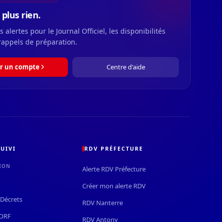
plus rien.
 alertes pour le Journal Officiel, les disponibilités
rappels de préparation.
r un compte
Centre d'aide
UIVI
RDV PRÉFECTURE
ION
Alerte RDV Préfecture
Créer mon alerte RDV
Décrets
RDV Nanterre
JORF
RDV Antony