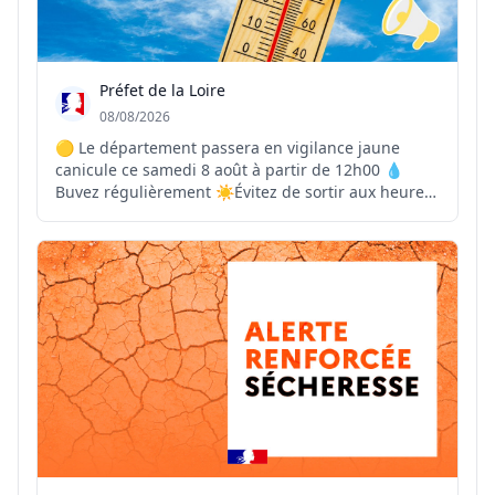
Préfet de la Loire
08/08/2026
🟡 Le département passera en vigilance jaune
canicule ce samedi 8 août à partir de 12h00 💧
Buvez régulièrement ☀️Évitez de sortir aux heures
les plus chaudes 🏠Maintenez votre logement frais
👴Pensez à vos proches vulnérables 📞En cas de
malaise ou de situation d’urgence, contactez le 15
ou l...