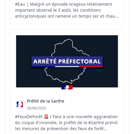
#Eau | Malgré un épisode orageux relativement
important observé le 3 août, les conditions
anticycloniques ont ramené un temps sec et chaud
sur le département. Météo-France ne prévoit pas
de précipitations pour les prochains jours, hormis
de faibles précipitations possibles sur le relief.
L’ensemble ...
Préfet de la Sarthe
08/08/2026
#FeuxDeForêt 🚨 I Face à une nouvelle aggravation
du risque d'incendie, le préfet de la #Sarthe prend
les mesures de prévention des feux de forêt