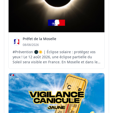
Préfet de la Moselle
08/08/2026
#Prévention 🌑☀️ | Éclipse solaire : protégez vos
yeux ! Le 12 août 2026, une éclipse partielle du
Soleil sera visible en France. En Moselle et dans le
Grand Est, l'obscurcissement du Soleil pourra
atteindre environ 70 %. ⚠️ Pour observer ce
phénomène en toute sécurité, il est indispensable
d'util...