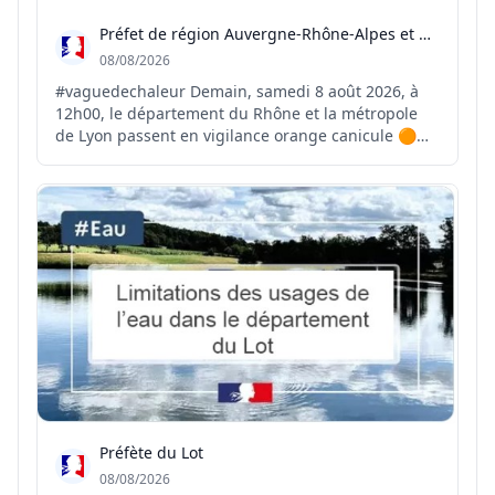
Préfet de région Auvergne-Rhône-Alpes et du Rhône
08/08/2026
#vaguedechaleur Demain, samedi 8 août 2026, à
12h00, le département du Rhône et la métropole
de Lyon passent en vigilance orange canicule 🟠☀️
⚠️ Le pic de cet épisode de chaleur est attendu
entre mercredi et vendredi prochain avec des
températures comprises entre 37 et 38 °C 🌡️ Face à
ces forte...
Préfète du Lot
08/08/2026