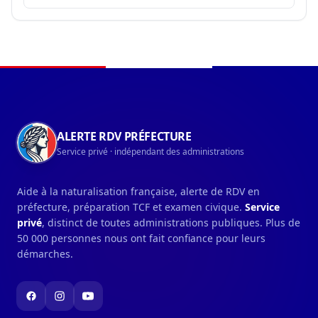
chaleur nécessite une vigilance particulière en
raison de son intensité et a un effet immédiat sur
la santé, dès les premières augmentations de
température. Les orga...
Navigation du pied de page
ALERTE RDV PRÉFECTURE
Service privé · indépendant des administrations
Aide à la naturalisation française, alerte de RDV en
préfecture, préparation TCF et examen civique.
Service
privé
, distinct de toutes administrations publiques. Plus de
50 000 personnes nous ont fait confiance pour leurs
démarches.