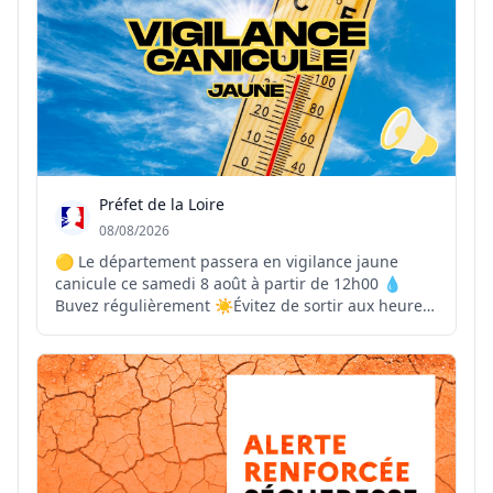
Préfet de la Loire
08/08/2026
🟡 Le département passera en vigilance jaune
canicule ce samedi 8 août à partir de 12h00 💧
Buvez régulièrement ☀️Évitez de sortir aux heures
les plus chaudes 🏠Maintenez votre logement frais
👴Pensez à vos proches vulnérables 📞En cas de
malaise ou de situation d’urgence, contactez le 15
ou l...