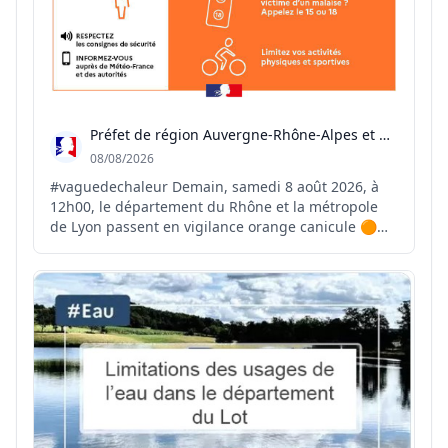
Préfet de région Auvergne-Rhône-Alpes et du Rhône
08/08/2026
#vaguedechaleur Demain, samedi 8 août 2026, à
12h00, le département du Rhône et la métropole
de Lyon passent en vigilance orange canicule 🟠☀️
⚠️ Le pic de cet épisode de chaleur est attendu
entre mercredi et vendredi prochain avec des
températures comprises entre 37 et 38 °C 🌡️ Face à
ces forte...