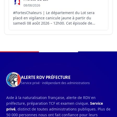
08/08/2026
#FortesChaleurs | Le département du Lot sera
placé en vigilance canicule jaune à partir du
samedi 08 août 2026 – 12h00. Cet épisode de
chaleur nécessite une vigilance particulière en
raison de son intensité et a un effet immédiat sur
la santé, dès les premières augmentations de
température. Les orga...
Navigation du pied de page
ALERTE RDV PRÉFECTURE
Service privé · indépendant des administrations
Aide à la naturalisation française, alerte de RDV en
préfecture, préparation TCF et examen civique.
Service
privé
, distinct de toutes administrations publiques. Plus de
50 000 personnes nous ont fait confiance pour leurs