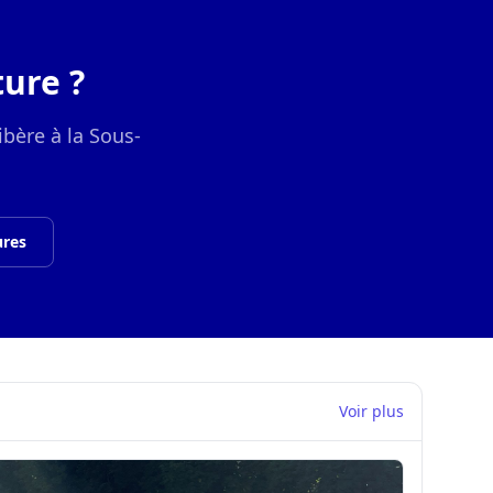
ure ?
ibère à la Sous-
ures
Voir plus