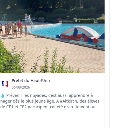
Préfet du Haut-Rhin
06/08/2026
💧 Prévenir les noyades, c'est aussi apprendre à
nager dès le plus jeune âge. À #Altkirch, des élèves
de CE1 et CE2 participent cet été gratuitement au
stage #SauvNage, organisé par la Ville d'Altkirch.
Financée en partie par l'Agence nationale du Sport,
cette initiative contribue à prévenir les r...