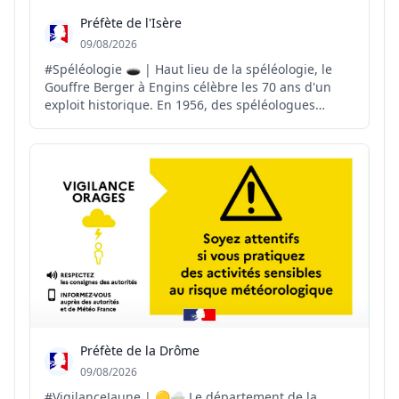
Préfète de l'Isère
09/08/2026
#Spéléologie 🕳️ | Haut lieu de la spéléologie, le
Gouffre Berger à Engins célèbre les 70 ans d'un
exploit historique. En 1956, des spéléologues
exploraient cette cavité emblématique du massif
du Vercors et atteignaient pour la première fois la
profondeur symbolique de 1 000 mètres. À la
croisée d...
Préfète de la Drôme
09/08/2026
#VigilanceJaune | 🟡🌩️ Le département de la