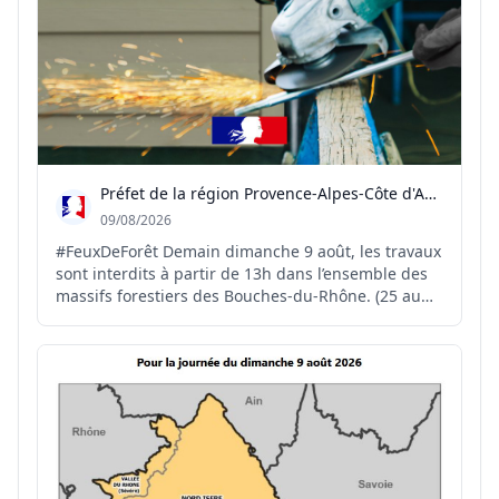
Préfet de la région Provence-Alpes-Côte d'Azur
09/08/2026
#FeuxDeForêt Demain dimanche 9 août, les travaux
sont interdits à partir de 13h dans l’ensemble des
massifs forestiers des Bouches-du-Rhône. (25 au
total) 🕐 Ces travaux restent autorisés de 5h à 13h,
à condition de disposer sur place d’un dispositif de
prévention et d’extinction adapté. 🔥☎️En...