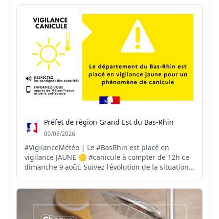
#Var est en vigilance ORANGE canicule depuis le 30
juillet. 📌 Retrouvez chaque jour, mati...
Préfet de région Grand Est du Bas-Rhin
09/08/2026
#VigilanceMétéo | Le #BasRhin est placé en
vigilance JAUNE 🟡 #canicule à compter de 12h ce
dimanche 9 août. Suivez l'évolution de la situation
👇http://vigilance.meteofrance.fr/fr/bas-rhin/de…
Face aux températures élevées, adoptez les bons
réflexes pour vous protéger et protéger les autres :
🚰 ...