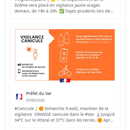
Drôme sera placé en vigilance jaune orages
demain, de 14h à 20h. ✅ Soyez prudents lors de
vos déplacements. ✅ Évitez les activités de plein
air pendant les épisodes orageux. ✅ Mettez à
l'abri les objets sensibles au vent. ✅ Ne vous
abritez pas sous le...
Préfet du Var
09/08/2026
#Canicule | 🟠 Dimanche 9 août, maintien de la
vigilance ORANGE canicule dans le #Var. 🌡Jusqu'à
34°C sur le littoral et 37°C dans les terres. 🟠 Après
plusieurs épisodes caniculaires en juin et juillet, le