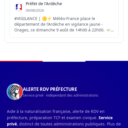
Préfet de l'Ardèche
09/08/2026
#VIGILANCE | 🟡⚡ Météo-France place le
département de l’Ardèche en vigilance jaune -
Orages, ce dimanche 9 août de 14h00 à 22h00. 🌩️
Météo-France prévoit une intensité électrique
importante. ☀️Cette vigilance jaune orage s’ajoute
à la vigilance orange - Canicule en cours. ⚠️ Cette
situation ap...
Navigation du pied de page
ALERTE RDV PRÉFECTURE
Service privé · indépendant des administrations
Aide à la naturalisation française, alerte de RDV en
préfecture, préparation TCF et examen civique.
Service
privé
, distinct de toutes administrations publiques. Plus de