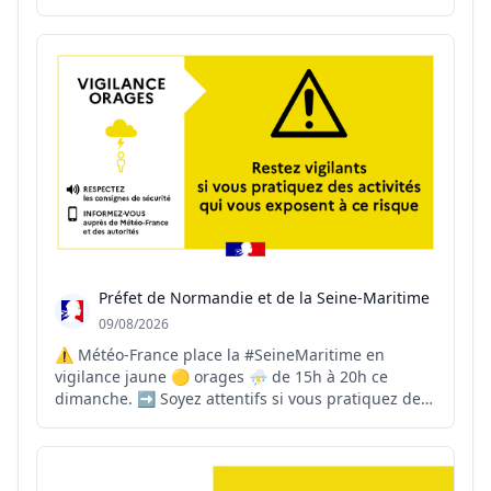
durablement la Côte-d'Or, la préservation de l'eau
est l'affaire de tous. Des gestes simples, au
quotidien, permettent de réduire notre
consommation sans renoncer à not...
Préfet de Normandie et de la Seine-Maritime
09/08/2026
⚠ Météo-France place la #SeineMaritime en
vigilance jaune 🟡 orages ⛈ de 15h à 20h ce
dimanche. ➡ Soyez attentifs si vous pratiquez des
activités sensibles au risque météorologique