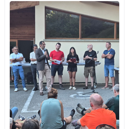
Isère Aval, Agglo-Grésivaudan et Trièves-
Matheysine...