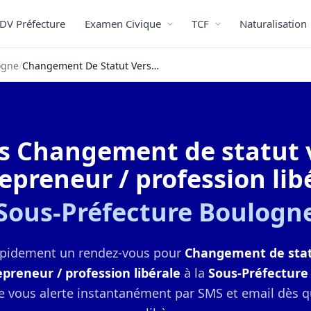
DV Préfecture
Examen Civique
TCF
Naturalisation
ogne
/
Changement De Statut Vers Un Titre Entrepreneur / Profession Libérale
 Changement de statut v
epreneur / profession lib
Sous-Préfecture Boulogn
apidement un rendez-vous pour
Changement de stat
epreneur / profession libérale
à la
Sous-Préfecture
e vous alerte instantanément par SMS et email dès 