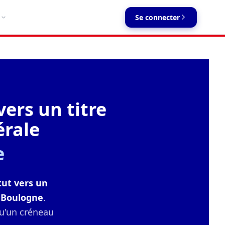
Se connecter
ers un titre
érale
e
ut vers un
 Boulogne
.
qu'un créneau