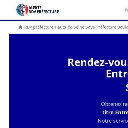
ALERTE
R
RDV PRÉFECTURE
/
RDV préfecture
/
Hauts-de-Seine
/
Sous-Préfecture Boul
Accueil
Rendez-vous
Entr
Obtenez r
titre Entr
Notre servic