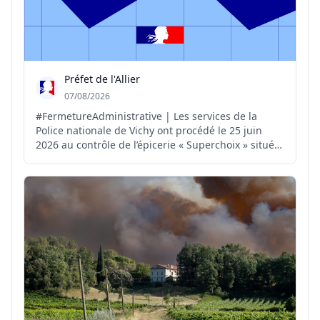
Préfet de l'Allier
07/08/2026
#FermetureAdministrative | Les services de la
Police nationale de Vichy ont procédé le 25 juin
2026 au contrôle de l’épicerie « Superchoix » située
au 2 boulevard de l’Hôtel-de-Ville à Vichy. Sur place,
les policiers ont constaté: ▪️ des cigarettes de type «
puffs » interdites à la vente ; ▪️ du ta...