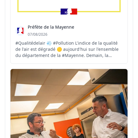
Préfète de la Mayenne
07/08/2026
#Qualitédelair 💨 #Pollution L'indice de la qualité
de l'air est dégradé 🟡 aujourd'hui sur l'ensemble
du département de la #Mayenne. Demain, la
qualité de l'air restera majoritairement dégradée
🟡, avec quelques secteurs localisés où l'indice
pourra être mauvais 🔴. ℹ️ Plus d'infos 👉 http://air...