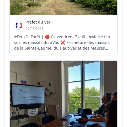
Préfet du Var
07/08/2026
#FeuxDeForêt | 🔴 Ce vendredi 7 août, #Alerte feu
sur les massifs du #Var. ❌ Fermeture des massifs
de la Sainte-Baume, du Haut-Var et des Maures
pour risque #FeuxdeForêt EXTRÊME ❌️ Fermeture
des massifs des Monts Toulonnais, de la Corniche
des Maures, du Centre-Var et des îles d'Hyères
pour risqu...