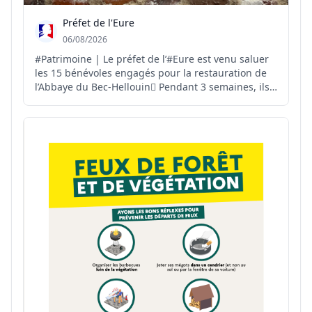
Préfet de l'Eure
06/08/2026
#Patrimoine | Le préfet de l’#Eure est venu saluer
les 15 bénévoles engagés pour la restauration de
l’Abbaye du Bec-Hellouin🪏 Pendant 3 semaines, ils
vont participer à la restauration d’un mur de
soutènement en silex hourdé à la chaux🧱 Une
démarche citoyenne et collective👏