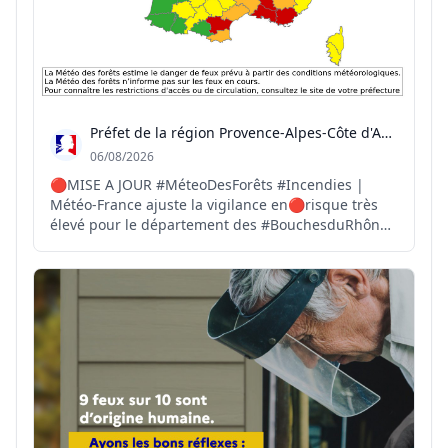
Préfet de la région Provence-Alpes-Côte d'Azur
06/08/2026
🔴MISE A JOUR #MéteoDesForêts #Incendies |
Météo-France ajuste la vigilance en🔴risque très
élevé pour le département des #BouchesduRhône.
⚠️TOUS les massifs forestiers des
#BouchesduRhône sont fermés. 🚫l'accès, la
présence, la circulation et les travaux y sont
interdits. 🆘 En cas de départ d...