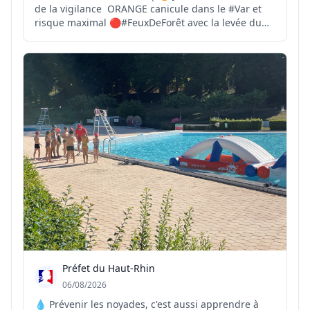
de la vigilance ORANGE canicule dans le #Var et
risque maximal 🔴#FeuxDeForêt avec la levée du
Mistral brûlant et sec dans l'après-midi. 🌡Jusqu'à
37°C sur le littoral et 40°C dans les terres 👉
https://www.var.gouv.fr/Actions-de-l-Etat/Securite...
Préfet du Haut-Rhin
06/08/2026
💧 Prévenir les noyades, c'est aussi apprendre à