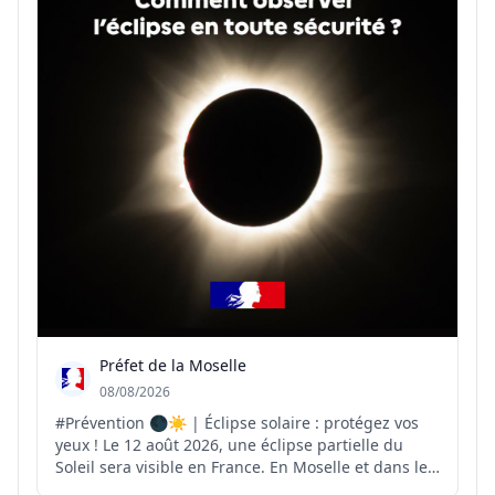
Préfet de la Moselle
08/08/2026
#Prévention 🌑☀️ | Éclipse solaire : protégez vos
yeux ! Le 12 août 2026, une éclipse partielle du
Soleil sera visible en France. En Moselle et dans le
Grand Est, l'obscurcissement du Soleil pourra