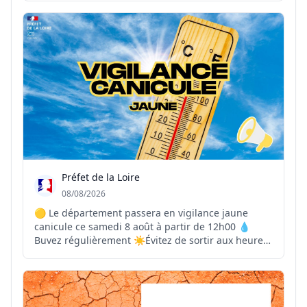
atteindre environ 70 %. ⚠️ Pour observer ce
phénomène en toute sécurité, il est indispensable
d'util...
Préfet de la Loire
08/08/2026
🟡 Le département passera en vigilance jaune
canicule ce samedi 8 août à partir de 12h00 💧
Buvez régulièrement ☀️Évitez de sortir aux heures
les plus chaudes 🏠Maintenez votre logement frais
👴Pensez à vos proches vulnérables 📞En cas de
malaise ou de situation d’urgence, contactez le 15
ou l...