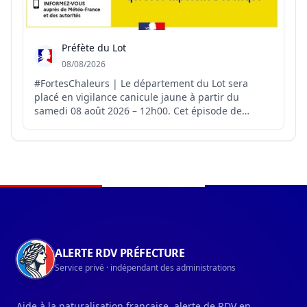
Préfète du Lot
08/08/2026
#FortesChaleurs | Le département du Lot sera
placé en vigilance canicule jaune à partir du
samedi 08 août 2026 – 12h00. Cet épisode de
chaleur nécessite une vigilance particulière en
raison de son intensité et a un effet immédiat sur
la santé, dès les premières augmentations de
température. Les orga...
Navigation du pied de page
ALERTE RDV PRÉFECTURE
Service privé · indépendant des administrations
Aide à la naturalisation française, alerte de RDV en