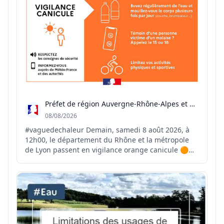
Préfet de région Auvergne-Rhône-Alpes et du Rhône
08/08/2026
#vaguedechaleur Demain, samedi 8 août 2026, à
12h00, le département du Rhône et la métropole
de Lyon passent en vigilance orange canicule 🟠☀️
⚠️ Le pic de cet épisode de chaleur est attendu
entre mercredi et vendredi prochain avec des
températures comprises entre 37 et 38 °C 🌡️ Face à
ces forte...