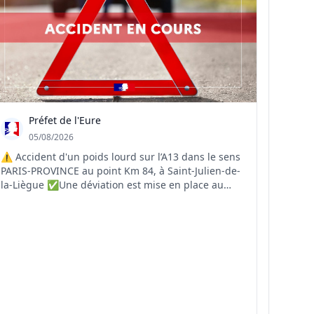
Préfet de l'Eure
05/08/2026
⚠️ Accident d'un poids lourd sur l’A13 dans le sens
PARIS-PROVINCE au point Km 84, à Saint-Julien-de-
la-Liègue ✅Une déviation est mise en place au
niveau de la sortie 17 à Gaillon ❌La RD 6015 est
saturée ❌Circulation sur la bande d'arrêt
d'urgence, évitez le secteur