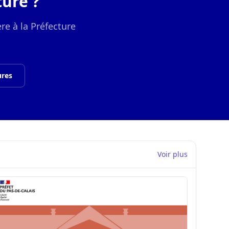
ure ?
re à la Préfecture
ures
Voir plus