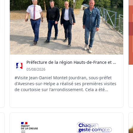
Préfecture de la région Hauts-de-France et du Nord
05/08/2026
#Visite Jean-Daniel Montet-Jourdran, sous-préfet
d'Avesnes-sur-Helpe a réalisé ses premières visites
de courtoisie sur l'arrondissement. Cela a été
l'occasion de commencer à échanger avec les élus
et acteurs du territoire sur leurs projets et leurs
préoccupations, de visiter les lieux emblématique...