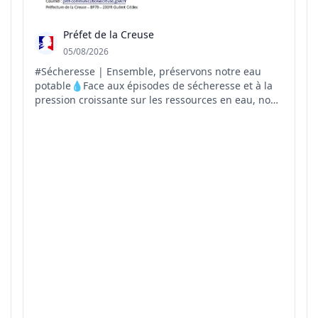
Préfet de la Creuse
05/08/2026
#Sécheresse | Ensemble, préservons notre eau
potable💧Face aux épisodes de sécheresse et à la
pression croissante sur les ressources en eau, nous
pouvons tous agir au quotidien pour préserver
cette ressource précieuse. Préserver l'eau
aujourd'hui, c'est garantir son accès demain.