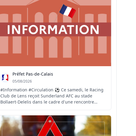
Préfet Pas-de-Calais
05/08/2026
#Information #Circulation ⚽️ Ce samedi, le Racing
Club de Lens reçoit Sunderland AFC au stade
Bollaert-Delelis dans le cadre d'une rencontre
amicale. 🚧 A cette occasion, il convient de rappeler
qu'une partie de l'autoroute A1 est fermée pour
cause de travaux. Des difficultés de circulation sont
d...