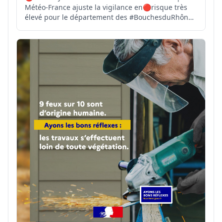
Météo-France ajuste la vigilance en🔴risque très
élevé pour le département des #BouchesduRhône.
⚠️TOUS les massifs forestiers des
#BouchesduRhône sont fermés. 🚫l'accès, la
présence, la circulation et les travaux y sont
interdits. 🆘 En cas de départ d...