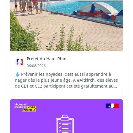
Préfet du Haut-Rhin
06/08/2026
💧 Prévenir les noyades, c'est aussi apprendre à
nager dès le plus jeune âge. À #Altkirch, des élèves
de CE1 et CE2 participent cet été gratuitement au
stage #SauvNage, organisé par la Ville d'Altkirch.
Financée en partie par l'Agence nationale du Sport,
cette initiative contribue à prévenir les r...