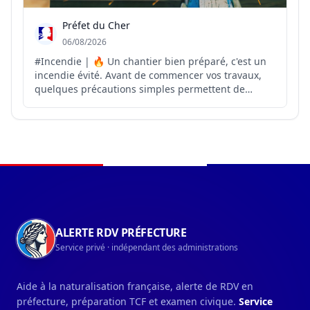
Préfet du Cher
06/08/2026
#Incendie | 🔥 Un chantier bien préparé, c'est un
incendie évité. Avant de commencer vos travaux,
quelques précautions simples permettent de
réduire considérablement le risque de départ de
feu 👇 ✔️ Éviter les travaux générant des étincelles
lors des journées chaudes et venteuses ✔️
Nettoyer la ...
Navigation du pied de page
ALERTE RDV PRÉFECTURE
Service privé · indépendant des administrations
Aide à la naturalisation française, alerte de RDV en
préfecture, préparation TCF et examen civique.
Service