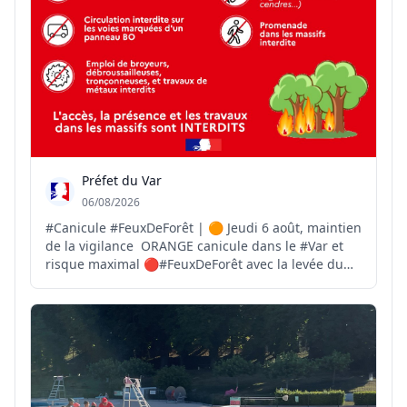
Préfet du Var
06/08/2026
#Canicule #FeuxDeForêt | 🟠 Jeudi 6 août, maintien
de la vigilance ORANGE canicule dans le #Var et
risque maximal 🔴#FeuxDeForêt avec la levée du
Mistral brûlant et sec dans l'après-midi. 🌡Jusqu'à
37°C sur le littoral et 40°C dans les terres 👉
https://www.var.gouv.fr/Actions-de-l-Etat/Securite...