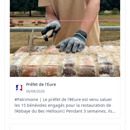
Préfet de l'Eure
06/08/2026
#Patrimoine | Le préfet de l’#Eure est venu saluer
les 15 bénévoles engagés pour la restauration de
l’Abbaye du Bec-Hellouin🪏 Pendant 3 semaines, ils
vont participer à la restauration d’un mur de
soutènement en silex hourdé à la chaux🧱 Une
démarche citoyenne et collective👏