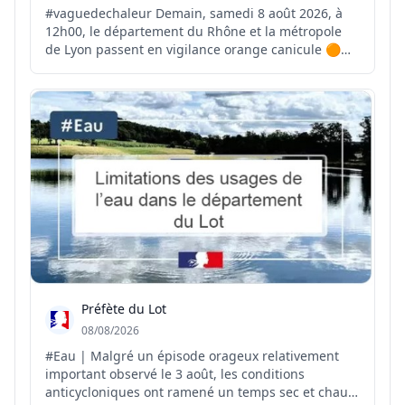
#vaguedechaleur Demain, samedi 8 août 2026, à
12h00, le département du Rhône et la métropole
de Lyon passent en vigilance orange canicule 🟠☀️
⚠️ Le pic de cet épisode de chaleur est attendu
entre mercredi et vendredi prochain avec des
températures comprises entre 37 et 38 °C 🌡️ Face à
ces forte...
Préfète du Lot
08/08/2026
#Eau | Malgré un épisode orageux relativement
important observé le 3 août, les conditions
anticycloniques ont ramené un temps sec et chaud