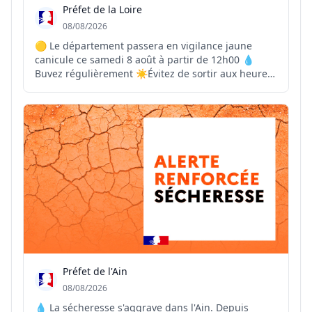
Préfet de la Loire
08/08/2026
🟡 Le département passera en vigilance jaune
canicule ce samedi 8 août à partir de 12h00 💧
Buvez régulièrement ☀️Évitez de sortir aux heures
les plus chaudes 🏠Maintenez votre logement frais
👴Pensez à vos proches vulnérables 📞En cas de
malaise ou de situation d’urgence, contactez le 15
ou l...
Préfet de l'Ain
08/08/2026
💧 La sécheresse s'aggrave dans l'Ain. Depuis