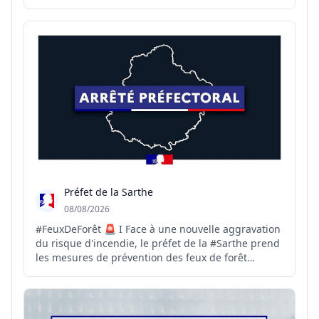
sur le département. Météo-France ne prévoit pas
de précipitations pour les prochains jours, hormis
de faibles précipitations possibles sur le relief.
L’ensemble ...
Préfet de la Sarthe
08/08/2026
#FeuxDeForêt 🚨 I Face à une nouvelle aggravation
du risque d'incendie, le préfet de la #Sarthe prend
les mesures de prévention des feux de forêt
suivantes : 🚫 L'interdiction de circulation et de
stationnement motorisés à compter de ce vendredi
7 août à 23 h 59 ; 🔥 L'interdiction de fumer, d'allu...