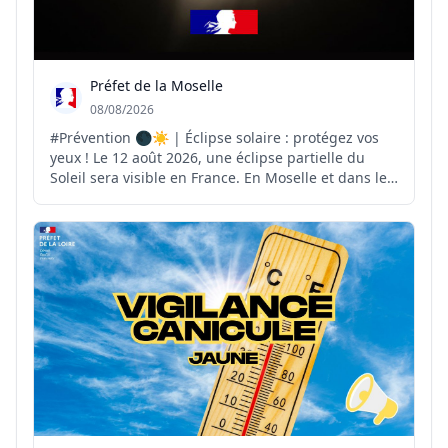
Préfet de la Moselle
08/08/2026
#Prévention 🌑☀️ | Éclipse solaire : protégez vos
yeux ! Le 12 août 2026, une éclipse partielle du
Soleil sera visible en France. En Moselle et dans le
Grand Est, l'obscurcissement du Soleil pourra
atteindre environ 70 %. ⚠️ Pour observer ce
phénomène en toute sécurité, il est indispensable
d'util...