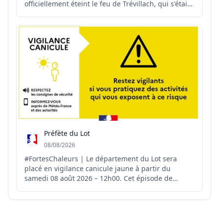
officiellement éteint le feu de Trévillach, qui s'était
déclenché le 4 juillet dernier. ✅ Déclaré fixé le 11
juillet, l'incendie a ensuite fait l'objet de près d'un
mois de surveillance renforcé...
Préfète du Lot
08/08/2026
#FortesChaleurs | Le département du Lot sera
placé en vigilance canicule jaune à partir du
samedi 08 août 2026 – 12h00. Cet épisode de
chaleur nécessite une vigilance particulière en
raison de son intensité et a un effet immédiat sur
la santé, dès les premières augmentations de
température. Les orga...