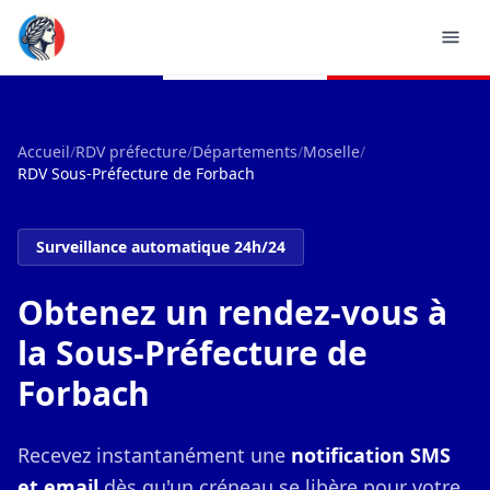
Accueil
/
RDV préfecture
/
Départements
/
Moselle
/
RDV Sous-Préfecture de Forbach
Surveillance automatique 24h/24
Obtenez un rendez-vous à
la Sous-Préfecture de
Forbach
Recevez instantanément une
notification SMS
et email
dès qu'un créneau se libère pour votre