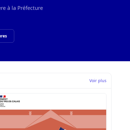
re à la Préfecture
ures
Voir plus