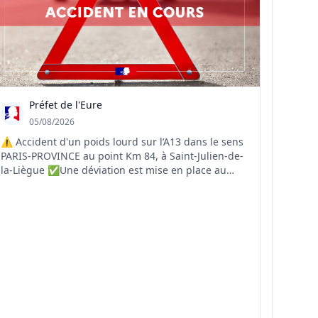
Préfet de l'Eure
05/08/2026
⚠️ Accident d'un poids lourd sur l’A13 dans le sens
PARIS-PROVINCE au point Km 84, à Saint-Julien-de-
la-Liègue ✅Une déviation est mise en place au
niveau de la sortie 17 à Gaillon ❌La RD 6015 est
saturée ❌Circulation sur la bande d'arrêt
d'urgence, évitez le secteur