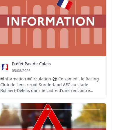
Préfet Pas-de-Calais
05/08/2026
#Information #Circulation ⚽️ Ce samedi, le Racing
Club de Lens reçoit Sunderland AFC au stade
Bollaert-Delelis dans le cadre d'une rencontre
amicale. 🚧 A cette occasion, il convient de rappeler
qu'une partie de l'autoroute A1 est fermée pour
cause de travaux. Des difficultés de circulation sont
d...