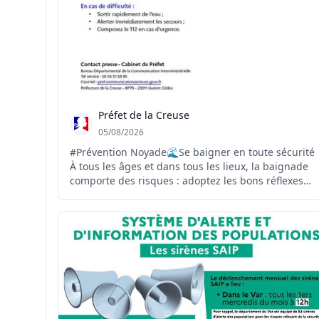
Préfet de la Creuse
05/08/2026
#Prévention Noyade🌊Se baigner en toute sécurité
À tous les âges et dans tous les lieux, la baignade
comporte des risques : adoptez les bons réflexes
pour prévenir les noyades. 👉Retrouvez les sites de
baignades surveillés recensés et autorisés en
Creuse :
https://www.creuse.gouv.fr/Actualites/Preve...