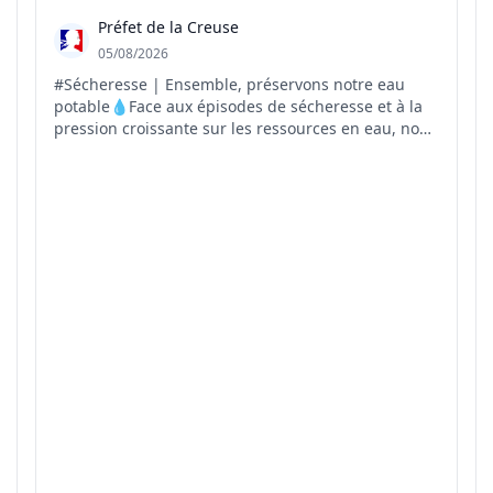
Préfet de la Creuse
05/08/2026
#Sécheresse | Ensemble, préservons notre eau
potable💧Face aux épisodes de sécheresse et à la
pression croissante sur les ressources en eau, nous
pouvons tous agir au quotidien pour préserver
cette ressource précieuse. Préserver l'eau
aujourd'hui, c'est garantir son accès demain.