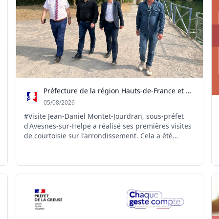
Préfecture de la région Hauts-de-France et du Nord
05/08/2026
#Visite Jean-Daniel Montet-Jourdran, sous-préfet
d'Avesnes-sur-Helpe a réalisé ses premières visites
de courtoisie sur l'arrondissement. Cela a été
l'occasion de commencer à échanger avec les élus
et acteurs du territoire sur leurs projets et leurs
préoccupations, de visiter les lieux emblématique...