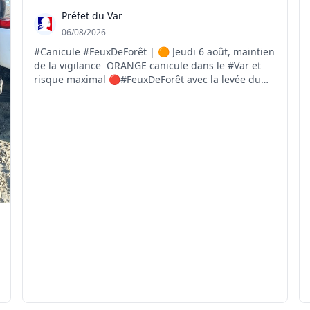
Préfet du Var
06/08/2026
#Canicule #FeuxDeForêt | 🟠 Jeudi 6 août, maintien
de la vigilance ORANGE canicule dans le #Var et
risque maximal 🔴#FeuxDeForêt avec la levée du
Mistral brûlant et sec dans l'après-midi. 🌡Jusqu'à
37°C sur le littoral et 40°C dans les terres 👉
https://www.var.gouv.fr/Actions-de-l-Etat/Securite...