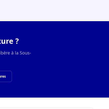
ure ?
ibère à la Sous-
ures