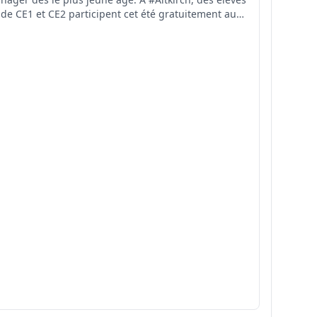
de CE1 et CE2 participent cet été gratuitement au
stage #SauvNage, organisé par la Ville d'Altkirch.
Financée en partie par l'Agence nationale du Sport,
cette initiative contribue à prévenir les r...