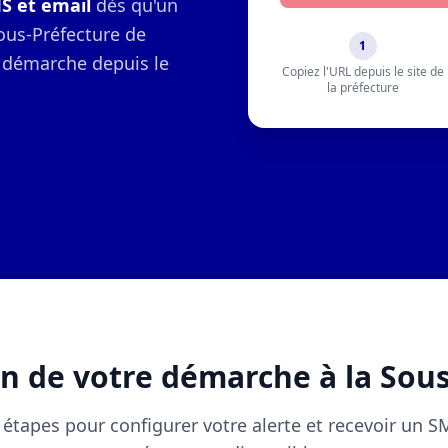
MS et email
dès qu'un
ous-Préfecture de
1
re démarche depuis le
Copiez l'URL depuis le site de
la préfecture
n de votre démarche à la Sou
 étapes pour configurer votre alerte et recevoir un 