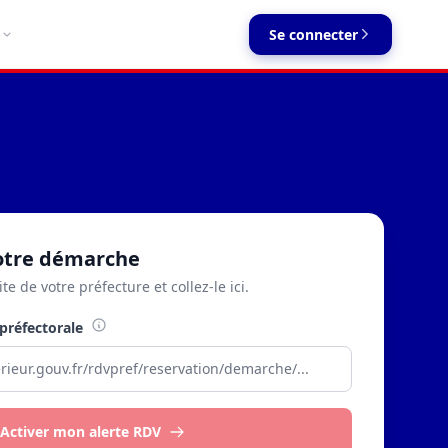
Se connecter
votre démarche
ite de votre préfecture et collez-le ici.
préfectorale
Activer mon alerte RDV