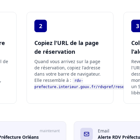
2
3
re
Copiez l'URL de la page
Col
de réservation
l'a
el de
Quand vous arrivez sur la page
Reve
de réservation, copiez l'adresse
l'UR
dans votre barre de navigateur.
dess
,
Elle ressemble à :
mon 
rdv-
un 
prefecture.interieur.gouv.fr/rdvpref/reservation
libè
Email
maintenant
Préfecture Orléans
Alerte RDV Préfect