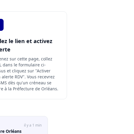
lez le lien et activez
lerte
nez sur cette page, collez
L dans le formulaire ci-
us et cliquez sur "Activer
alerte RDV". Vous recevrez
SMS dès qu'un créneau se
/demarche/XXXX
re à la Préfecture de Orléans.
il y a 1 min
ure Orléans