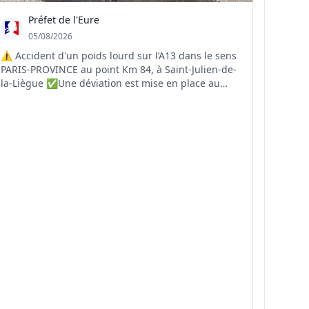
Préfet de l'Eure
05/08/2026
⚠️ Accident d'un poids lourd sur l’A13 dans le sens
PARIS-PROVINCE au point Km 84, à Saint-Julien-de-
la-Liègue ✅Une déviation est mise en place au
niveau de la sortie 17 à Gaillon ❌La RD 6015 est
saturée ❌Circulation sur la bande d'arrêt
d'urgence, évitez le secteur