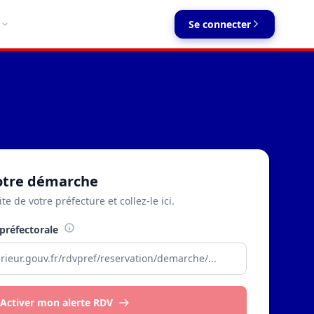
Se connecter
votre démarche
ite de votre préfecture et collez-le ici.
préfectorale
Activer mon alerte RDV