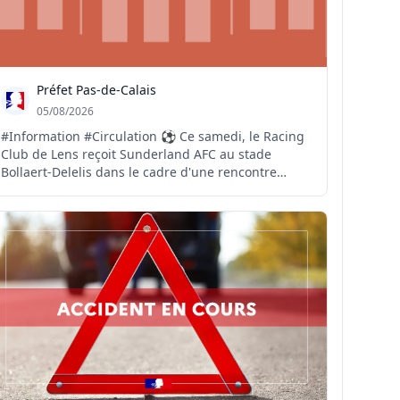
Préfet Pas-de-Calais
05/08/2026
#Information #Circulation ⚽️ Ce samedi, le Racing
Club de Lens reçoit Sunderland AFC au stade
Bollaert-Delelis dans le cadre d'une rencontre
amicale. 🚧 A cette occasion, il convient de rappeler
qu'une partie de l'autoroute A1 est fermée pour
cause de travaux. Des difficultés de circulation sont
d...