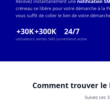
Recevez instantanément une
notification S
créneau se libère pour votre démarche à la Pr
vous suffit de coller le lien de votre démarche 
+30K
+300K
24/7
utilisateurs
alertes SMS
surveillance active
Comment trouver le l
Suivez ces 3