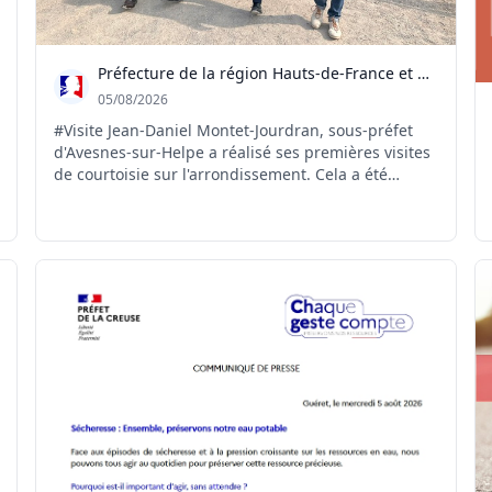
Préfecture de la région Hauts-de-France et du Nord
05/08/2026
#Visite Jean-Daniel Montet-Jourdran, sous-préfet
d'Avesnes-sur-Helpe a réalisé ses premières visites
de courtoisie sur l'arrondissement. Cela a été
l'occasion de commencer à échanger avec les élus
et acteurs du territoire sur leurs projets et leurs
préoccupations, de visiter les lieux emblématique...