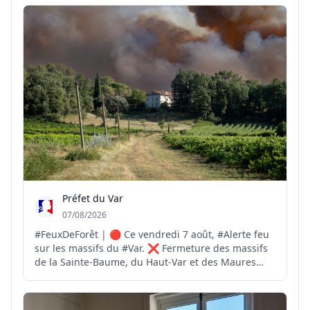
les policiers ont constaté: ▪️ des cigarettes de type «
puffs » interdites à la vente ; ▪️ du ta...
Préfet du Var
07/08/2026
#FeuxDeForêt | 🔴 Ce vendredi 7 août, #Alerte feu
sur les massifs du #Var. ❌ Fermeture des massifs
de la Sainte-Baume, du Haut-Var et des Maures
pour risque #FeuxdeForêt EXTRÊME ❌️ Fermeture
des massifs des Monts Toulonnais, de la Corniche
des Maures, du Centre-Var et des îles d'Hyères