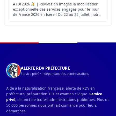
#TDF2026 🚴 | Revivez en images la mobilisation
exceptionnelle des services engagés pour le Tour
de France 2026 en Isère ! Du 22 au 25 juillet, notre
département a accueilli 4️⃣ étapes du Tour de
France. 4️⃣ jours d’engagement collectif pour
accompagner cet événement sportif et festif dans
les meil...
Navigation du pied de page
ALERTE RDV PRÉFECTURE
Service privé · indépendant des administrations
Aide à la naturalisation française, alerte de RDV en
préfecture, préparation TCF et examen civique.
Service
privé
, distinct de toutes administrations publiques. Plus de
50 000 personnes nous ont fait confiance pour leurs
démarches.