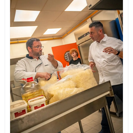
pourra être mauvais 🔴. ℹ️ Plus d'infos 👉 http://air...