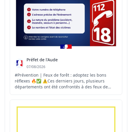
réunion : rep...
Préfet de l'Aude
07/08/2026
#Prévention | Feux de forêt : adoptez les bons
réflexes 🔥✅ ⚠️Ces derniers jours, plusieurs
départements ont été confrontés à des feux de
forêt. La vigilance de chacun est essentielle pour
permettre une intervention rapide des secours.
Vous êtes témoin d'un départ de feu ? 📞Appelez
immédiatement...