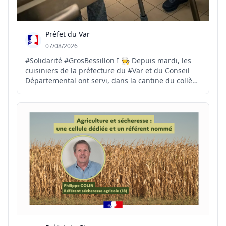
Préfet du Var
07/08/2026
#Solidarité #GrosBessillon I 🧑‍🍳 Depuis mardi, les
cuisiniers de la préfecture du #Var et du Conseil
Départemental ont servi, dans la cantine du collège
de Carcès, plus de 1700 repas à destination des
sapeurs-pompiers. 🍅 Ce soir, les dons de produits
par les agriculteurs varois vont permettre de...