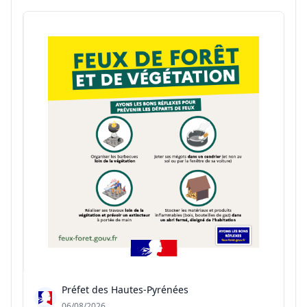
soutènement en silex hourdé à la chaux🧱 Une
démarche citoyenne et collective👏
Préfet des Hautes-Pyrénées
06/08/2026