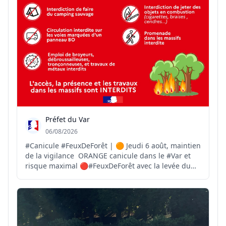
Préfet du Var
06/08/2026
#Canicule #FeuxDeForêt | 🟠 Jeudi 6 août, maintien
de la vigilance ORANGE canicule dans le #Var et
risque maximal 🔴#FeuxDeForêt avec la levée du
Mistral brûlant et sec dans l'après-midi. 🌡Jusqu'à
37°C sur le littoral et 40°C dans les terres 👉
https://www.var.gouv.fr/Actions-de-l-Etat/Securite...