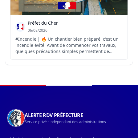
Préfet du Cher
06/08/2026
#Incendie | 🔥 Un chantier bien préparé, c'est un
incendie évité. Avant de commencer vos travaux,
quelques précautions simples permettent de
réduire considérablement le risque de départ de
feu 👇 ✔️ Éviter les travaux générant des étincelles
lors des journées chaudes et venteuses ✔️
Nettoyer la ...
Navigation du pied de page
ALERTE RDV PRÉFECTURE
Service privé · indépendant des administrations