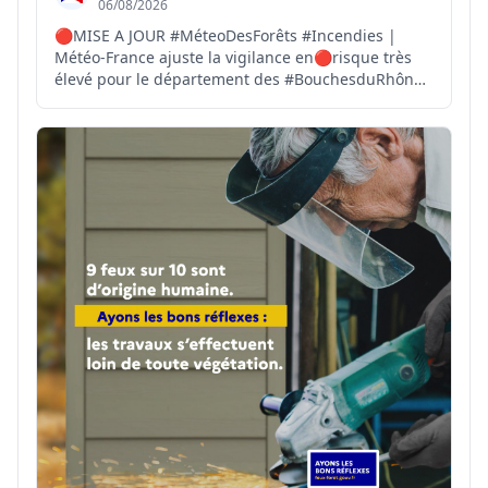
06/08/2026
🔴MISE A JOUR #MéteoDesForêts #Incendies |
Météo-France ajuste la vigilance en🔴risque très
élevé pour le département des #BouchesduRhône.
⚠️TOUS les massifs forestiers des
#BouchesduRhône sont fermés. 🚫l'accès, la
présence, la circulation et les travaux y sont
interdits. 🆘 En cas de départ d...