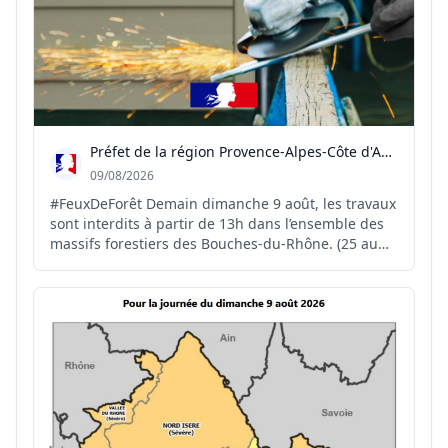
Préfet de la région Provence-Alpes-Côte d'Azur
09/08/2026
#FeuxDeForêt Demain dimanche 9 août, les travaux
sont interdits à partir de 13h dans l’ensemble des
massifs forestiers des Bouches-du-Rhône. (25 au
total) 🕐 Ces travaux restent autorisés de 5h à 13h,
à condition de disposer sur place d’un dispositif de
prévention et d’extinction adapté. 🔥☎️En...