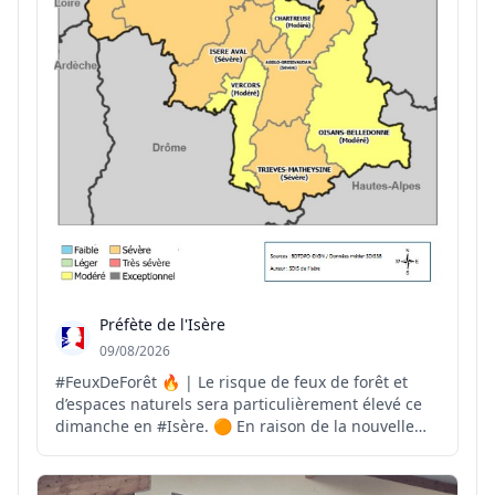
Préfète de l'Isère
09/08/2026
#FeuxDeForêt 🔥 | Le risque de feux de forêt et
d’espaces naturels sera particulièrement élevé ce
dimanche en #Isère. 🟠 En raison de la nouvelle
vague de chaleur, de la sécheresse persistante et
du vent, les secteurs Vallée du Rhône, Nord Isère,
Isère Aval, Agglo-Grésivaudan et Trièves-