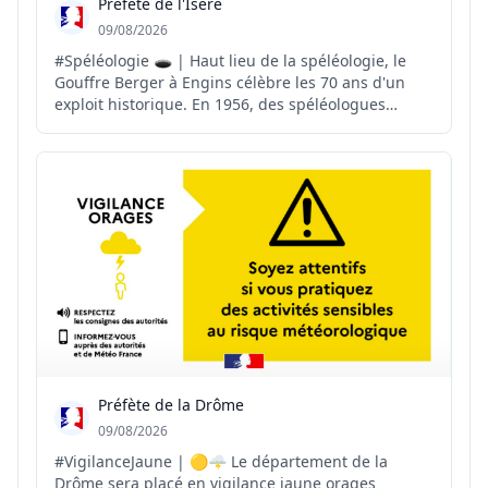
Préfète de l'Isère
09/08/2026
#Spéléologie 🕳️ | Haut lieu de la spéléologie, le
Gouffre Berger à Engins célèbre les 70 ans d'un
exploit historique. En 1956, des spéléologues
exploraient cette cavité emblématique du massif
du Vercors et atteignaient pour la première fois la
profondeur symbolique de 1 000 mètres. À la
croisée d...
Préfète de la Drôme
09/08/2026
#VigilanceJaune | 🟡🌩️ Le département de la
Drôme sera placé en vigilance jaune orages