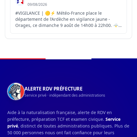
09/08/2026
#VIGILANCE | 🟡⚡ Météo-France place le
département de l’Ardèche en vigilance jaune -
Orages, ce dimanche 9 août de 14h00 à 22h00. 🌩️
Météo-France prévoit une intensité électrique
importante. ☀️Cette vigilance jaune orage s’ajoute
à la vigilance orange - Canicule en cours. ⚠️ Cette
situation ap...
Navigation du pied de page
ALERTE RDV PRÉFECTURE
Service privé · indépendant des administrations
Aide à la naturalisation française, alerte de RDV en
préfecture, préparation TCF et examen civique.
Service
privé
, distinct de toutes administrations publiques. Plus de
50 000 personnes nous ont fait confiance pour leurs