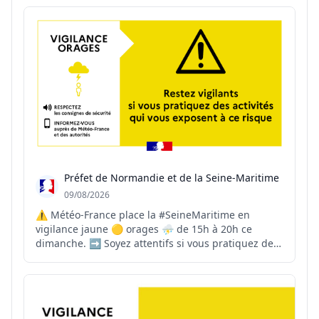
est l'affaire de tous. Des gestes simples, au
quotidien, permettent de réduire notre
consommation sans renoncer à not...
Préfet de Normandie et de la Seine-Maritime
09/08/2026
⚠ Météo-France place la #SeineMaritime en
vigilance jaune 🟡 orages ⛈ de 15h à 20h ce
dimanche. ➡ Soyez attentifs si vous pratiquez des
activités sensibles au risque météorologique