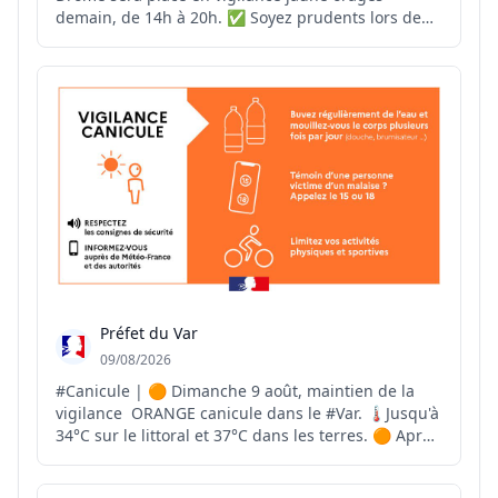
demain, de 14h à 20h. ✅ Soyez prudents lors de
vos déplacements. ✅ Évitez les activités de plein
air pendant les épisodes orageux. ✅ Mettez à
l'abri les objets sensibles au vent. ✅ Ne vous
abritez pas sous le...
Préfet du Var
09/08/2026
#Canicule | 🟠 Dimanche 9 août, maintien de la
vigilance ORANGE canicule dans le #Var. 🌡Jusqu'à
34°C sur le littoral et 37°C dans les terres. 🟠 Après
plusieurs épisodes caniculaires en juin et juillet, le
#Var est en vigilance ORANGE canicule depuis le 30