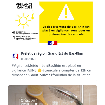
juillet. 📌 Retrouvez chaque jour, mati...
Préfet de région Grand Est du Bas-Rhin
09/08/2026
#VigilanceMétéo | Le #BasRhin est placé en
vigilance JAUNE 🟡 #canicule à compter de 12h ce
dimanche 9 août. Suivez l'évolution de la situation
👇http://vigilance.meteofrance.fr/fr/bas-rhin/de…
Face aux températures élevées, adoptez les bons
réflexes pour vous protéger et protéger les autres :
🚰 ...