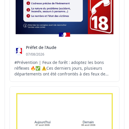
Préfet de l'Aude
07/08/2026
#Prévention | Feux de forêt : adoptez les bons
réflexes 🔥✅ ⚠️Ces derniers jours, plusieurs
départements ont été confrontés à des feux de
forêt. La vigilance de chacun est essentielle pour
permettre une intervention rapide des secours.
Vous êtes témoin d'un départ de feu ? 📞Appelez
immédiatement...