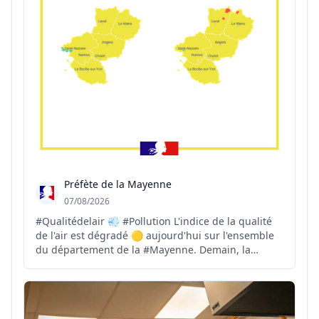
Préfète de la Mayenne
07/08/2026
#Qualitédelair 💨 #Pollution L'indice de la qualité
de l'air est dégradé 🟡 aujourd'hui sur l'ensemble
du département de la #Mayenne. Demain, la
qualité de l'air restera majoritairement dégradée
🟡, avec quelques secteurs localisés où l'indice
pourra être mauvais 🔴. ℹ️ Plus d'infos 👉 http://air...