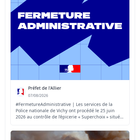
Préfet de l'Allier
07/08/2026
#FermetureAdministrative | Les services de la
Police nationale de Vichy ont procédé le 25 juin
2026 au contrôle de l’épicerie « Superchoix » située
au 2 boulevard de l’Hôtel-de-Ville à Vichy. Sur place,
les policiers ont constaté: ▪️ des cigarettes de type «
puffs » interdites à la vente ; ▪️ du ta...