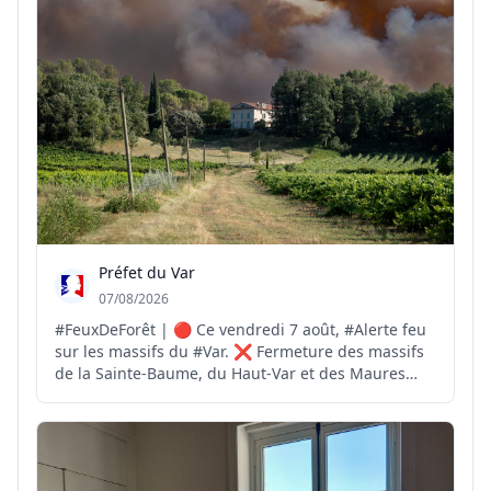
Préfet du Var
07/08/2026
#FeuxDeForêt | 🔴 Ce vendredi 7 août, #Alerte feu
sur les massifs du #Var. ❌ Fermeture des massifs
de la Sainte-Baume, du Haut-Var et des Maures
pour risque #FeuxdeForêt EXTRÊME ❌️ Fermeture
des massifs des Monts Toulonnais, de la Corniche
des Maures, du Centre-Var et des îles d'Hyères
pour risqu...