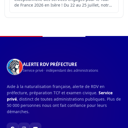
de France 2026 en Isère ! Du 22 au 25 juillet, notre
département a accueilli 4️⃣ étapes du Tour de
France. 4️⃣ jours d’engagement collectif pour
accompagner cet événement sportif et festif dans
les meil...
Navigation du pied de page
ALERTE RDV PRÉFECTURE
Service privé · indépendant des administrations
Aide à la naturalisation française, alerte de RDV en
préfecture, préparation TCF et examen civique.
Service
privé
, distinct de toutes administrations publiques. Plus de
50 000 personnes nous ont fait confiance pour leurs
démarches.