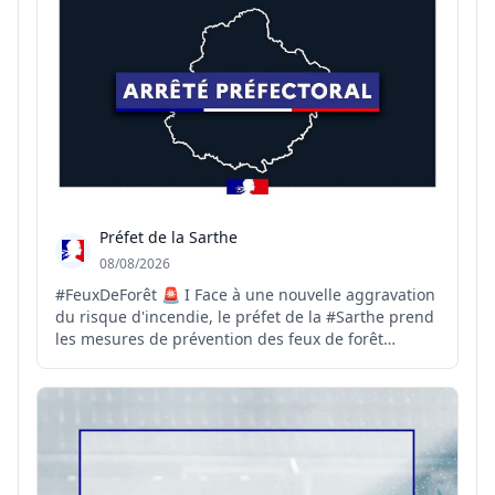
L’ensemble ...
Préfet de la Sarthe
08/08/2026
#FeuxDeForêt 🚨 I Face à une nouvelle aggravation
du risque d'incendie, le préfet de la #Sarthe prend
les mesures de prévention des feux de forêt
suivantes : 🚫 L'interdiction de circulation et de
stationnement motorisés à compter de ce vendredi
7 août à 23 h 59 ; 🔥 L'interdiction de fumer, d'allu...