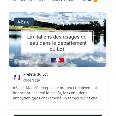
⚠️ Le pic de cet épisode de chaleur est attendu
entre mercredi et vendredi prochain avec des
températures comprises entre 37 et 38 °C 🌡️ Face à
ces forte...
Préfète du Lot
08/08/2026
#Eau | Malgré un épisode orageux relativement
important observé le 3 août, les conditions
anticycloniques ont ramené un temps sec et chaud
sur le département. Météo-France ne prévoit pas
de précipitations pour les prochains jours, hormis
de faibles précipitations possibles sur le relief.