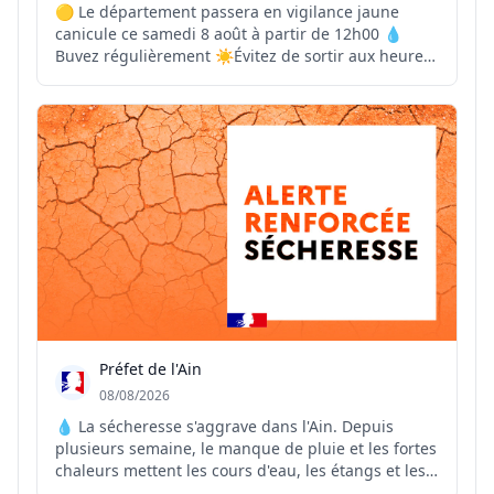
🟡 Le département passera en vigilance jaune
canicule ce samedi 8 août à partir de 12h00 💧
Buvez régulièrement ☀️Évitez de sortir aux heures
les plus chaudes 🏠Maintenez votre logement frais
👴Pensez à vos proches vulnérables 📞En cas de
malaise ou de situation d’urgence, contactez le 15
ou l...
Préfet de l'Ain
08/08/2026
💧 La sécheresse s'aggrave dans l'Ain. Depuis
plusieurs semaine, le manque de pluie et les fortes
chaleurs mettent les cours d'eau, les étangs et les
réseaux d'eau potable sous pression. Face à cette