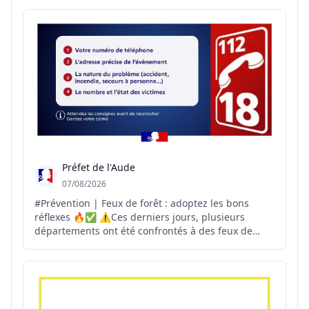
conséquences des fortes chaleurs et de la
sécheresse sur le territoire. Autour de cette
réunion : rep...
Préfet de l'Aude
07/08/2026
#Prévention | Feux de forêt : adoptez les bons
réflexes 🔥✅ ⚠️Ces derniers jours, plusieurs
départements ont été confrontés à des feux de
forêt. La vigilance de chacun est essentielle pour
permettre une intervention rapide des secours.
Vous êtes témoin d'un départ de feu ? 📞Appelez
immédiatement...