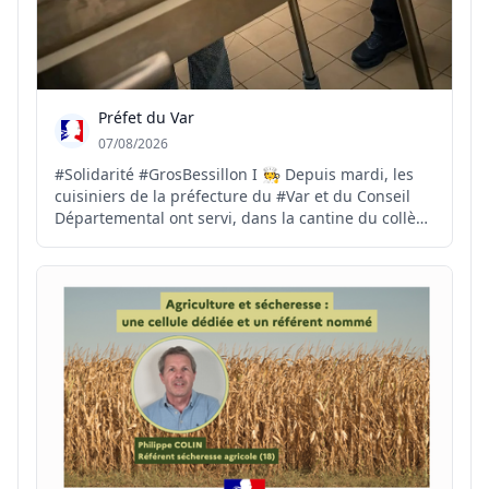
Préfet du Var
07/08/2026
#Solidarité #GrosBessillon I 🧑‍🍳 Depuis mardi, les
cuisiniers de la préfecture du #Var et du Conseil
Départemental ont servi, dans la cantine du collège
de Carcès, plus de 1700 repas à destination des
sapeurs-pompiers. 🍅 Ce soir, les dons de produits
par les agriculteurs varois vont permettre de...