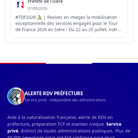
Préfète de l'Isère
07/08/2026
#TDF2026 🚴 | Revivez en images la mobilisation
exceptionnelle des services engagés pour le Tour
de France 2026 en Isère ! Du 22 au 25 juillet, notre
département a accueilli 4️⃣ étapes du Tour de
France. 4️⃣ jours d’engagement collectif pour
accompagner cet événement sportif et festif dans
les meil...
Navigation du pied de page
ALERTE RDV PRÉFECTURE
Service privé · indépendant des administrations
Aide à la naturalisation française, alerte de RDV en
préfecture, préparation TCF et examen civique.
Service
privé
, distinct de toutes administrations publiques. Plus de
50 000 personnes nous ont fait confiance pour leurs