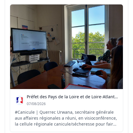
des massifs des Monts Toulonnais, de la Corniche
des Maures, du Centre-Var et des îles d'Hyères
pour risqu...
Préfet des Pays de la Loire et de Loire-Atlantique
07/08/2026
#Canicule | Querrec Urwana, secrétaire générale
aux affaires régionales a réuni, en visioconférence,
la cellule régionale canicule/sécheresse pour faire
le point sur la situation et anticiper les