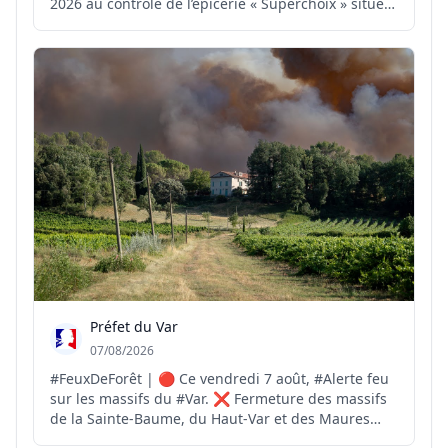
2026 au contrôle de l’épicerie « Superchoix » située
au 2 boulevard de l’Hôtel-de-Ville à Vichy. Sur place,
les policiers ont constaté: ▪️ des cigarettes de type «
puffs » interdites à la vente ; ▪️ du ta...
Préfet du Var
07/08/2026
#FeuxDeForêt | 🔴 Ce vendredi 7 août, #Alerte feu
sur les massifs du #Var. ❌ Fermeture des massifs
de la Sainte-Baume, du Haut-Var et des Maures
pour risque #FeuxdeForêt EXTRÊME ❌️ Fermeture