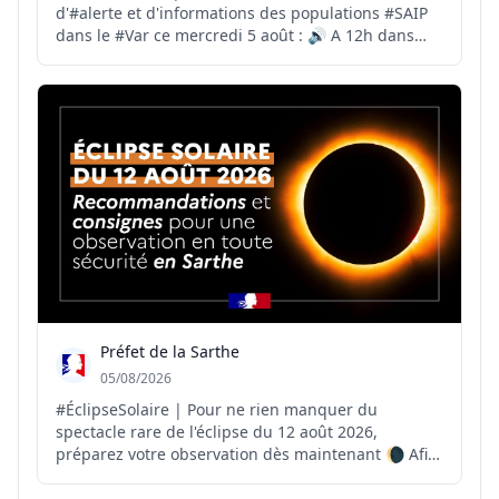
d'#alerte et d'informations des populations #SAIP
dans le #Var ce mercredi 5 août : 🔊 A 12h dans
tout le département. 🔊 A 12h15 à #Toulon dans le
cadre du plan particulier d’intervention #PPI du
port militaire. ❌ Ce test n'appelle aucune mesure
à pren...
Préfet de la Sarthe
05/08/2026
#ÉclipseSolaire | Pour ne rien manquer du
spectacle rare de l'éclipse du 12 août 2026,
préparez votre observation dès maintenant 🌘 Afin
d'en profiter en toute sécurité, il est recommandé
de : 🛒 Acheter des lunettes adaptées (ISO 12312-2