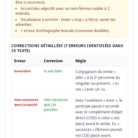
être ») incorrects.
Accord des adjectifs avec un nom féminin oublié à 2
endroits.
Vocabulaire à enrichir : éviter « trop » à l'écrit, varier les
adverbes.
1 erreur d'orthographe lexicale (consonne doublée).
CORRECTIONS DÉTAILLÉES (7 ERREURS IDENTIFIÉES DANS
CE TEXTE)
Erreur
Correction
Règle
tu va bien
tu vas bien
Conjugaison du verbe «
aller » à la 2ᵉ personne du
singulier au présent : « tu
vas » (avec un -s).
mes vacances
mes vacances
Avec l'auxiliaire « avoir », le
que j'ai passé
que j'ai
participe passé s'accorde
passées
avec le complément d'objet
direct (COD) si celui-ci est
placé avant le verbe. Ici, «
vacances » (féminin pluriel)
est COD placé avant.