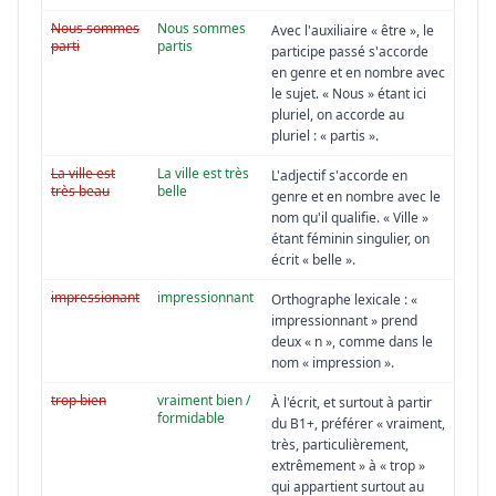
Nous sommes
Nous sommes
Avec l'auxiliaire « être », le
parti
partis
participe passé s'accorde
en genre et en nombre avec
le sujet. « Nous » étant ici
pluriel, on accorde au
pluriel : « partis ».
La ville est
La ville est très
L'adjectif s'accorde en
très beau
belle
genre et en nombre avec le
nom qu'il qualifie. « Ville »
étant féminin singulier, on
écrit « belle ».
impressionant
impressionnant
Orthographe lexicale : «
impressionnant » prend
deux « n », comme dans le
nom « impression ».
trop bien
vraiment bien /
À l'écrit, et surtout à partir
formidable
du B1+, préférer « vraiment,
très, particulièrement,
extrêmement » à « trop »
qui appartient surtout au