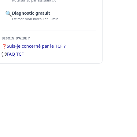
Note sur 20 par assistant IA
🔍
Diagnostic gratuit
Estimer mon niveau en 5 min
BESOIN D'AIDE ?
❓
Suis-je concerné par le TCF ?
💬
FAQ TCF