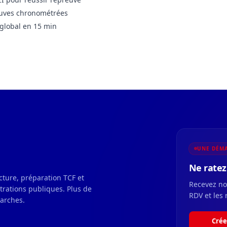
uves chronométrées
global en 15 min
UNE DÉMA
Ne ratez 
ecture, préparation TCF et
Recevez nos
strations publiques. Plus de
RDV et les 
marches.
Crée