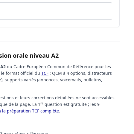
ion orale niveau A2
u
A2
du Cadre Européen Commun de Référence pour les
le format officiel du
TCF
: QCM à 4 options, distracteurs
), supports variés (annonces, voicemails, bulletins,
estions et leurs corrections détaillées ne sont accessibles
re
que de la page. La 1
question est gratuite ; les 9
la préparation TCF complète
.
I pour réussir l'épreuve