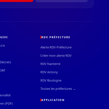
UIVI
RDV PRÉFECTURE
ION
Alerte RDV Préfecture
Créer mon alerte RDV
Décrets
RDV Nanterre
JORF
RDV Antony
RDV Boulogne
Toutes les préfectures →
ionalité
APPLICATION
yen (PDF)