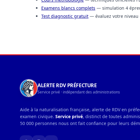
Examens blancs complets
— simulation 4 épre
Test diagnostic gratuit
— évaluez votre niveau 
Navigation du pied de page
ALERTE RDV PRÉFECTURE
Service privé · indépendant des administrations
Aide à la naturalisation française, alerte de RDV en préf
examen civique.
Service privé
, distinct de toutes admini
50 000 personnes nous ont fait confiance pour leurs dé