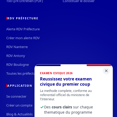
100 Q/R Entretien (PDF)
Constituer le dossier
RDV PRÉFECTURE
Alerte RDV Préfecture
Créer mon alerte RDV
RDV Nanterre
RDV Antony
RDV Boulogne
Toutes les préfectures →
EXAMEN CIVIQUE 2026
Reussissez votre examen
civique du premier coup
APPLICATION
La methode complete, conforme au
referentiel officiel du ministere de
Se connecter
l'Interieur.
Créer un compte
Des
cours clairs
sur chaque
thematique du programme
Blog & Actualités